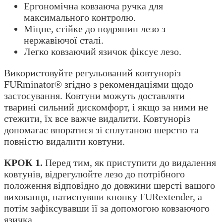
Ергономічна ковзаюча ручка для
максимального контролю.
Міцне, стійке до подряпин лезо з
нержавіючої сталі.
Легко ковзаючий язичок фіксує лезо.
Використовуйте регульований ковтуноріз
FURminator® згідно з рекомендаціями щодо
застосування. Ковтуни можуть доставляти
тварині сильний дискомфорт, і якщо за ними не
стежити, їх все важче видалити. Ковтуноріз
допомагає впоратися зі сплутаною шерстю та
повністю видалити ковтуни.
КРОК 1.
Перед тим, як приступити до видалення
ковтунів, відрегулюйте лезо до потрібного
положення відповідно до довжини шерсті вашого
вихованця, натиснувши кнопку FURextender, а
потім зафіксувавши її за допомогою ковзаючого
язичка.