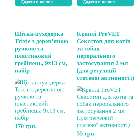
Додати в кошик
Додати в кошик
Щітка-пуходерка
Краплі ProVET
Trixie з дерев’яною
Сексcтоп для котів
ручкою та
та собак
пластиковий
перорального
гребінець, 9х13 см,
застосування 2 мл
набір
(для регуляції
статевої активності)
170
грн.
55
грн.