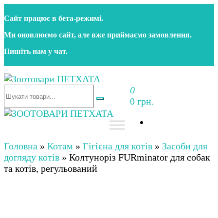
Перейти
Сайт працює в бета‑режимі.
до
контенту
Ми оновлюємо сайт, але вже приймаємо замовлення.
Пишіть нам у чат.
0
Зоотовари ПЕТХАТА
Зоомагазин для собак та котів | Корм, іграшки,
0 грн.
аксесуари та догляд за тваринами. Доставка по
Україні
Зоотовари ПЕТХАТА
Зоомагазин для собак та котів | Корм, іграшки,
аксесуари та догляд за тваринами. Доставка по
Головна
»
Котам
»
Гігієна для котів
»
Засоби для
Україні
догляду котів
»
Колтуноріз FURminator для собак
та котів, регульований