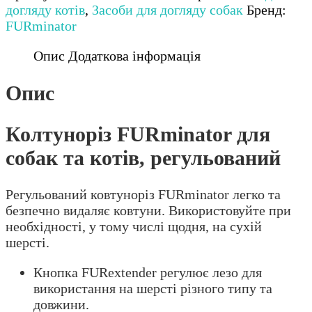
собак
догляду котів
,
Засоби для догляду собак
Бренд:
та
FURminator
котів,
регульований
Опис
Додаткова інформація
кількість
Опис
Колтуноріз FURminator для
собак та котів, регульований
Регульований ковтуноріз FURminator легко та
безпечно видаляє ковтуни. Використовуйте при
необхідності, у тому числі щодня, на сухій
шерсті.
Кнопка FURextender регулює лезо для
використання на шерсті різного типу та
довжини.