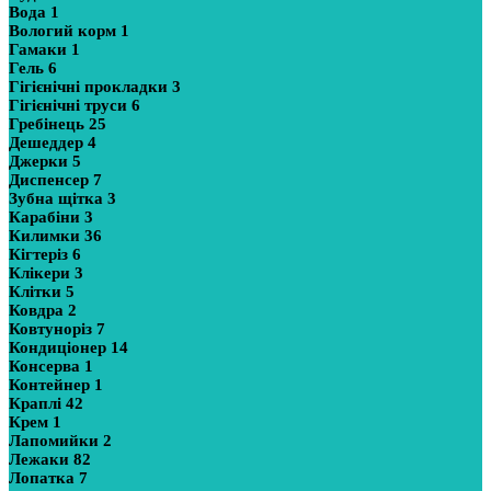
Вода
1
Вологий корм
1
Гамаки
1
Гель
6
Гігієнічні прокладки
3
Гігієнічні труси
6
Гребінець
25
Дешеддер
4
Джерки
5
Диспенсер
7
Зубна щітка
3
Карабіни
3
Килимки
36
Кігтеріз
6
Клікери
3
Клітки
5
Ковдра
2
Ковтуноріз
7
Кондиціонер
14
Консерва
1
Контейнер
1
Краплі
42
Крем
1
Лапомийки
2
Лежаки
82
Лопатка
7