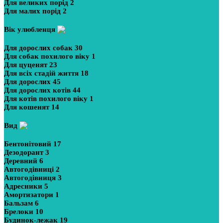
Для великих порід
2
Для малих порід
2
Вік улюбленця
Для дорослих собак
30
Для собак похилого віку
1
Для цуценят
23
Для всіх стадій життя
18
Для дорослих
45
Для дорослих котів
44
Для котів похилого віку
1
Для кошенят
14
Вид
Бентонітовий
17
Дезодорант
3
Деревний
6
Автогодівниці
2
Автогодівниця
3
Адресники
5
Амортизатори
1
Бальзам
6
Брелоки
10
Будинок-лежак
19