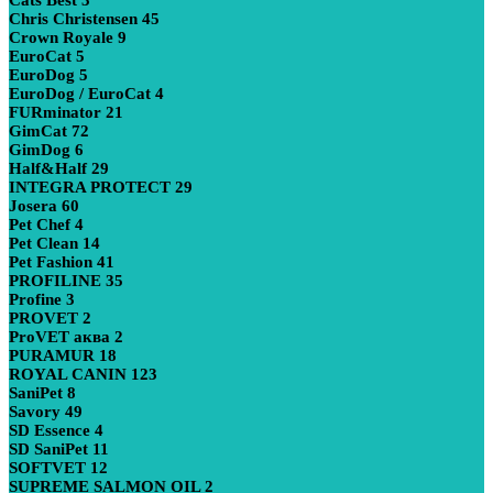
Chris Christensen
45
Crown Royale
9
EuroCat
5
EuroDog
5
EuroDog / EuroCat
4
FURminator
21
GimCat
72
GimDog
6
Half&Half
29
INTEGRA PROTECT
29
Josera
60
Pet Chef
4
Pet Clean
14
Pet Fashion
41
PROFILINE
35
Profine
3
PROVET
2
ProVET аква
2
PURAMUR
18
ROYAL CANIN
123
SaniPet
8
Savory
49
SD Essence
4
SD SaniPet
11
SOFTVET
12
SUPREME SALMON OIL
2