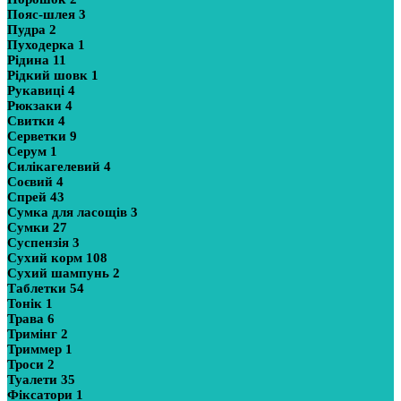
Пояс-шлея
3
Пудра
2
Пуходерка
1
Рідина
11
Рідкий шовк
1
Рукавиці
4
Рюкзаки
4
Свитки
4
Серветки
9
Серум
1
Силікагелевий
4
Соєвий
4
Спрей
43
Сумка для ласощів
3
Сумки
27
Суспензія
3
Сухий корм
108
Сухий шампунь
2
Таблетки
54
Тонік
1
Трава
6
Тримінг
2
Триммер
1
Троси
2
Туалети
35
Фіксатори
1