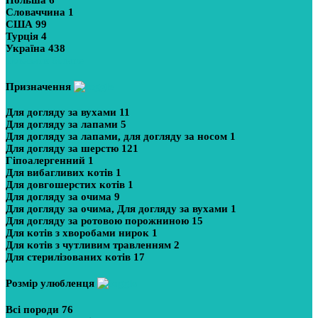
Словаччина
1
США
99
Турція
4
Україна
438
Показати більше
Призначення
Для догляду за вухами
11
Для догляду за лапами
5
Для догляду за лапами, для догляду за носом
1
Для догляду за шерстю
121
Гіпоалергенний
1
Для вибагливих котів
1
Для довгошерстих котів
1
Для догляду за очима
9
Для догляду за очима, Для догляду за вухами
1
Для догляду за ротовою порожниною
15
Для котів з хворобами нирок
1
Для котів з чутливим травленням
2
Для стерилізованих котів
17
Розмір улюбленця
Всі породи
76