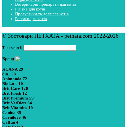
Ветеринарні препарати для котів
Гігієна для котів
Прогулянки та дозвілля котів
Розваги для котів
© Зоотовари ПЕТХАТА - pethata.com 2022-2026
Text search
Бренд
ACANA
29
8in1
58
Animonda
72
Biokat's
10
Brit Care
120
Brit Fresh
12
Brit Premium
59
Brit VetDiets
34
Brit Vitamins
10
Canina
35
Carnilove
46
Catfun
4
Cats Best
3