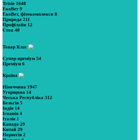
Trixie
1648
ЕкоВет
9
ЕкоВет, фітокомплекси
8
Природа
211
Профілайн
12
Стоп
40
Показати більше
Товар Клас
Супер-преміум
54
Преміум
6
Країна
Німеччина
1947
Угорщина
14
Чеська Республіка
312
Бельгія
5
Індія
14
Іспанія
4
Італія
1
Канада
29
Китай
29
Норвегія
2
Польша
6