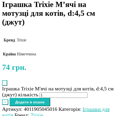
Іграшка Trixie М’ячі на
мотузці для котів, d:4,5 см
(джут)
Бренд
Trixie
Країна
Німеччина
74
грн.
-
Іграшка Trixie М'ячі на мотузці для котів, d:4,5 см
(джут) кількість
Додати в кошик
+
Артикул:
4011905045016
Категорія:
Іграшки для
котів
Бренд:
Trixie