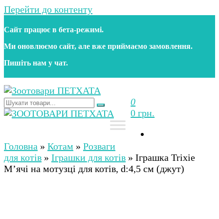
Перейти до контенту
Сайт працює в бета‑режимі.
Ми оновлюємо сайт, але вже приймаємо замовлення.
Пишіть нам у чат.
0
Зоотовари ПЕТХАТА
Зоомагазин для собак та котів | Корм, іграшки,
0 грн.
аксесуари та догляд за тваринами. Доставка по
Україні
Зоотовари ПЕТХАТА
Зоомагазин для собак та котів | Корм, іграшки,
аксесуари та догляд за тваринами. Доставка по
Головна
»
Котам
»
Розваги
Україні
для котів
»
Іграшки для котів
»
Іграшка Trixie
М’ячі на мотузці для котів, d:4,5 см (джут)