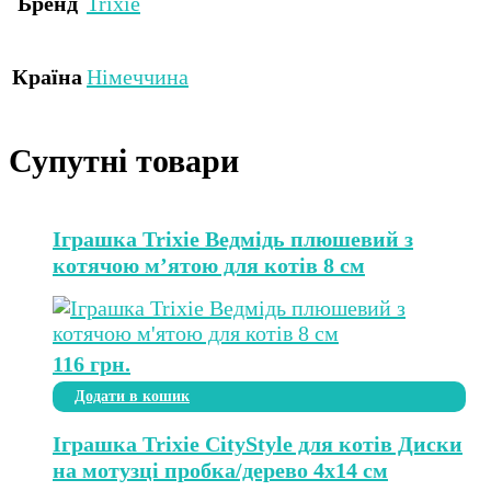
Бренд
Trixie
Країна
Німеччина
Супутні товари
Іграшка Trixie Ведмідь плюшевий з
котячою м’ятою для котів 8 см
116
грн.
Додати в кошик
Іграшка Trixie CityStyle для котів Диски
на мотузці пробка/дерево 4х14 см