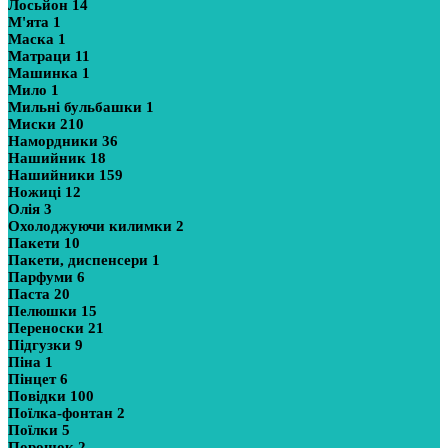
Лосьйон
14
М'ята
1
Маска
1
Матраци
11
Машинка
1
Мило
1
Мильні бульбашки
1
Миски
210
Намордники
36
Нашийник
18
Нашийники
159
Ножиці
12
Олія
3
Охолоджуючи килимки
2
Пакети
10
Пакети, диспенсери
1
Парфуми
6
Паста
20
Пелюшки
15
Переноски
21
Підгузки
9
Піна
1
Пінцет
6
Повідки
100
Поїлка-фонтан
2
Поїлки
5
Порошок
2