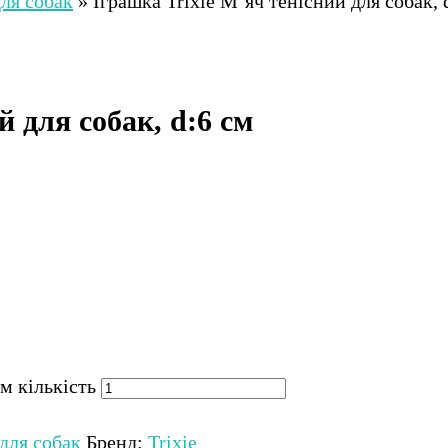
ля собак
»
Іграшка Trixie М’яч тенісний для собак, 
й для собак, d:6 см
см кількість
для собак
Бренд:
Trixie