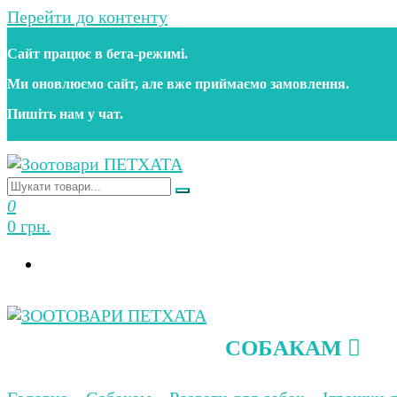
Перейти до контенту
Сайт працює в бета‑режимі.
Ми оновлюємо сайт, але вже приймаємо замовлення.
Пишіть нам у чат.
Зоотовари ПЕТХАТА
Зоомагазин для собак та котів | Корм, іграшки, акс
0
0 грн.
СОБАКАМ
Зоотовари ПЕТХАТА
Зоомагазин для собак та котів | Корм, іграшки, акс