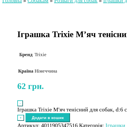
Головна
»
Собакам
»
Розваги для собак
»
Іграшки д
Іграшка Trixie М’яч тенісни
Бренд
Trixie
Країна
Німеччина
62
грн.
-
Іграшка Trixie М'яч тенісний для собак, d:6 
Додати в кошик
+
Артикул:
4011905347516
Категорія:
Іграшки 