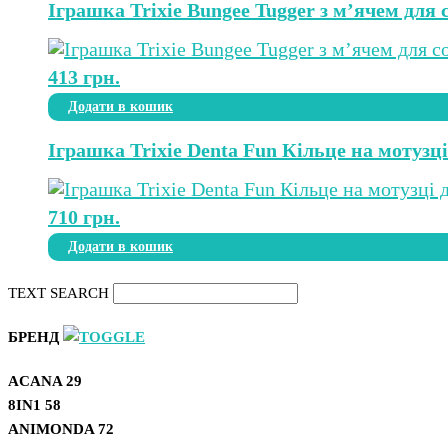
Іграшка Trixie Bungee Tugger з м’ячем для с
413
грн.
Додати в кошик
Іграшка Trixie Denta Fun Кільце на мотузці 
710
грн.
Додати в кошик
TEXT SEARCH
БРЕНД
ACANA
29
8IN1
58
ANIMONDA
72