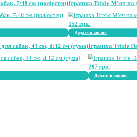
обак, 7/48 см (поліестер)
Іграшка Trixie М’яч на м
152
грн.
Додати в кошик
для собак, 41 см, d:12 см (гума)
Іграшка Trixie D
287
грн.
Додати в кошик