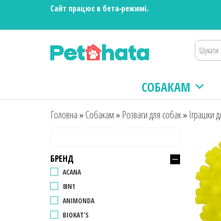
Сайт працює в бета‑режимі.
Зоотовари
Зоомагазин
для собак та
ПЕТХАТА
котів |
Корм,
СОБАКАМ
іграшки,
аксесуари
та догляд за
Головна
»
Собакам
»
Розваги для собак
»
Іграшки д
тваринами.
Доставка по
Україні
БРЕНД
ACANA
8IN1
ANIMONDA
BIOKAT'S