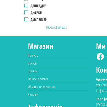
ДЕШЕДДЕР
ДЖЕРКИ
ДИСПЕНСЕР
ПОКАЗАТИ БІЛЬШЕ
Магазин
Ми 
Про нас
Бренди
Кон
Знижки
Оплата і доставка
Адреса
вул. Саг
Обмін та повернення
Софіївсь
Контакти
Телефо
073 536 