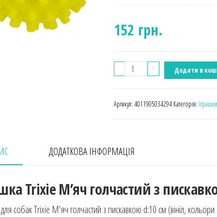
152
грн.
-
+
Додати в кош
Артикул:
4011905034294
Категорія:
Іграшки
ИС
ДОДАТКОВА ІНФОРМАЦІЯ
шка Trixie М’яч голчастий з пискавко
 для собак Trixie М’яч голчастий з пискавкою d:10 см (вініл, кольор