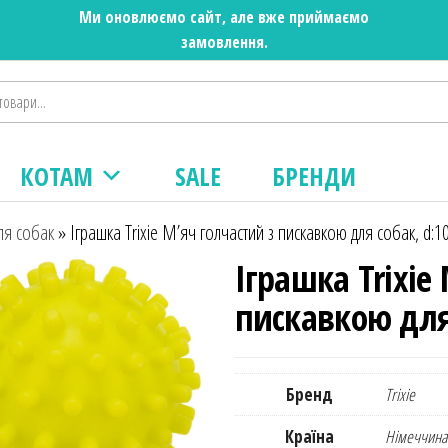
Ми оновлюємо сайт, але вже приймаємо
замовлення.
КОТАМ
SALE
БРЕНДИ
ля собак
»
Іграшка Trixie М’яч голчастий з пискавкою для собак, d:1
Іграшка Trixie
пискавкою для
Бренд
Trixie
Країна
Німеччина