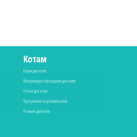
Котам
Корм для котів
Ветеринарні препарати для котів
Гігієна для котів
Прогулянки та дозвілля котів
Розваги для котів