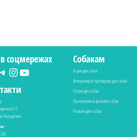
в соцмережах
Собакам
Корм для собак
Ветеринарні препарати для собак
такти
Гігієна для собак
Прогулянки та дозвілля собак
:
айдачного 5
Розваги для собак
ка Борщагівка
н:
7262