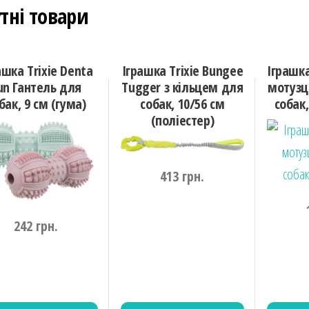
тні товари
ашка Trixie Denta
Іграшка Trixie Bungee
Іграшка
un Гантель для
Tugger з кільцем для
мотузц
бак, 9 см (гума)
собак, 10/56 см
собак,
(поліестер)
413
грн.
242
грн.