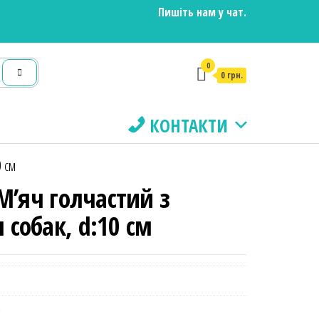
Пишіть нам у чат.
0
0 грн.
КОНТАКТИ
0 см
 М’яч голчастий з
 собак, d:10 см