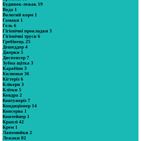
Будинок-лежак
19
Вода
1
Вологий корм
1
Гамаки
1
Гель
6
Гігієнічні прокладки
3
Гігієнічні труси
6
Гребінець
25
Дешеддер
4
Джерки
5
Диспенсер
7
Зубна щітка
3
Карабіни
3
Килимки
36
Кігтеріз
6
Клікери
3
Клітки
5
Ковдра
2
Ковтуноріз
7
Кондиціонер
14
Консерва
1
Контейнер
1
Краплі
42
Крем
1
Лапомийки
2
Лежаки
82