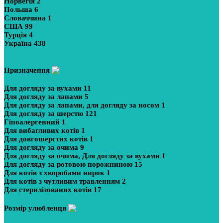
Норвегія
2
Польша
6
Словаччина
1
США
99
Турція
4
Україна
438
Показати більше
Призначення
Для догляду за вухами
11
Для догляду за лапами
5
Для догляду за лапами, для догляду за носом
1
Для догляду за шерстю
121
Гіпоалергенний
1
Для вибагливих котів
1
Для довгошерстих котів
1
Для догляду за очима
9
Для догляду за очима, Для догляду за вухами
1
Для догляду за ротовою порожниною
15
Для котів з хворобами нирок
1
Для котів з чутливим травленням
2
Для стерилізованих котів
17
Розмір улюбленця