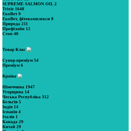
SUPREME SALMON OIL
2
Trixie
1648
ЕкоВет
9
ЕкоВет, фітокомплекси
8
Природа
211
Профілайн
12
Стоп
40
Показати більше
Товар Клас
Супер-преміум
54
Преміум
6
Країна
Німеччина
1947
Угорщина
14
Чеська Республіка
312
Бельгія
5
Індія
14
Іспанія
4
Італія
1
Канада
29
Китай
29