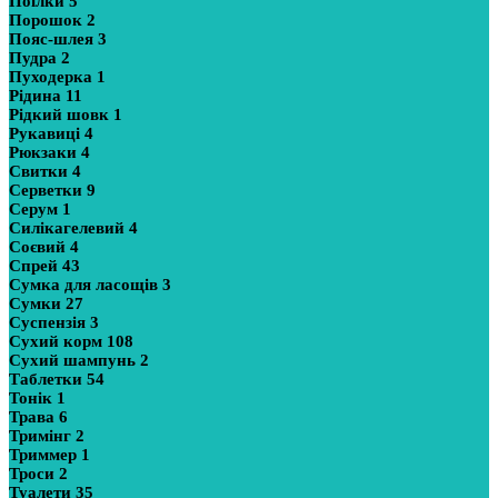
Поїлки
5
Порошок
2
Пояс-шлея
3
Пудра
2
Пуходерка
1
Рідина
11
Рідкий шовк
1
Рукавиці
4
Рюкзаки
4
Свитки
4
Серветки
9
Серум
1
Силікагелевий
4
Соєвий
4
Спрей
43
Сумка для ласощів
3
Сумки
27
Суспензія
3
Сухий корм
108
Сухий шампунь
2
Таблетки
54
Тонік
1
Трава
6
Тримінг
2
Триммер
1
Троси
2
Туалети
35