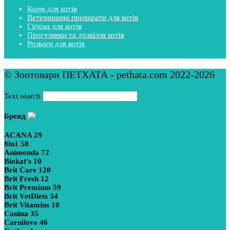
Корм для котів
Ветеринарні препарати для котів
Гігієна для котів
Прогулянки та дозвілля котів
Розваги для котів
© Зоотовари ПЕТХАТА - pethata.com 2022-2026
Text search
Бренд
ACANA
29
8in1
58
Animonda
72
Biokat's
10
Brit Care
120
Brit Fresh
12
Brit Premium
59
Brit VetDiets
34
Brit Vitamins
10
Canina
35
Carnilove
46