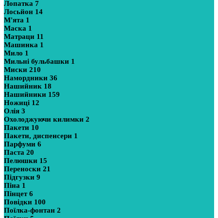
Лопатка
7
Лосьйон
14
М'ята
1
Маска
1
Матраци
11
Машинка
1
Мило
1
Мильні бульбашки
1
Миски
210
Намордники
36
Нашийник
18
Нашийники
159
Ножиці
12
Олія
3
Охолоджуючи килимки
2
Пакети
10
Пакети, диспенсери
1
Парфуми
6
Паста
20
Пелюшки
15
Переноски
21
Підгузки
9
Піна
1
Пінцет
6
Повідки
100
Поїлка-фонтан
2