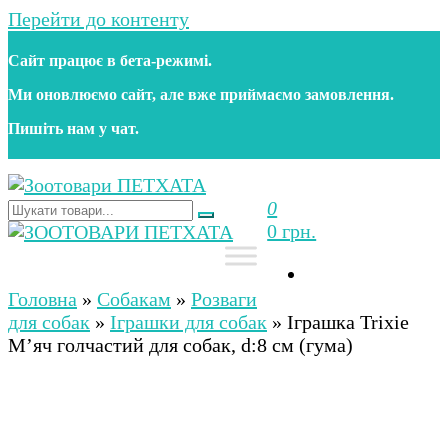
Перейти до контенту
Сайт працює в бета‑режимі.
Ми оновлюємо сайт, але вже приймаємо замовлення.
Пишіть нам у чат.
0
Зоотовари ПЕТХАТА
Зоомагазин для собак та котів | Корм, іграшки,
0 грн.
аксесуари та догляд за тваринами. Доставка по
Україні
Зоотовари ПЕТХАТА
Зоомагазин для собак та котів | Корм, іграшки,
аксесуари та догляд за тваринами. Доставка по
Головна
»
Собакам
»
Розваги
Україні
для собак
»
Іграшки для собак
»
Іграшка Trixie
М’яч голчастий для собак, d:8 см (гума)