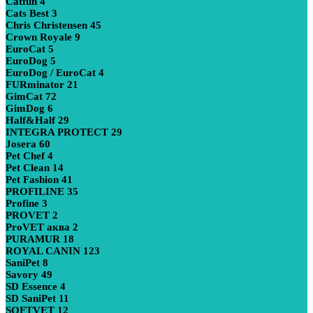
Catfun
4
Cats Best
3
Chris Christensen
45
Crown Royale
9
EuroCat
5
EuroDog
5
EuroDog / EuroCat
4
FURminator
21
GimCat
72
GimDog
6
Half&Half
29
INTEGRA PROTECT
29
Josera
60
Pet Chef
4
Pet Clean
14
Pet Fashion
41
PROFILINE
35
Profine
3
PROVET
2
ProVET аква
2
PURAMUR
18
ROYAL CANIN
123
SaniPet
8
Savory
49
SD Essence
4
SD SaniPet
11
SOFTVET
12