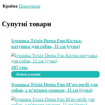
Країна
Німеччина
Супутні товари
Іграшка Trixie Denta Fun Кістка-
котушка для собак, 11 см (гума)
287
грн.
Додати в кошик
Іграшка Trixie Denta Fun М’яч регбі для
собак, з м’ятним смаком, 11 см (гума)