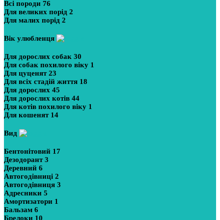
Всі породи
76
Для великих порід
2
Для малих порід
2
Вік улюбленця
Для дорослих собак
30
Для собак похилого віку
1
Для цуценят
23
Для всіх стадій життя
18
Для дорослих
45
Для дорослих котів
44
Для котів похилого віку
1
Для кошенят
14
Вид
Бентонітовий
17
Дезодорант
3
Деревний
6
Автогодівниці
2
Автогодівниця
3
Адресники
5
Амортизатори
1
Бальзам
6
Брелоки
10