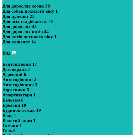
Для дорослих собак
30
Для собак похилого віку
1
Для цуценят
23
Для всіх стадій життя
18
Для дорослих
45
Для дорослих котів
44
Для котів похилого віку
1
Для кошенят
14
Вид
Бентонітовий
17
Дезодорант
3
Деревний
6
Автогодівниці
2
Автогодівниця
3
Адресники
5
Амортизатори
1
Бальзам
6
Брелоки
10
Будинок-лежак
19
Вода
1
Вологий корм
1
Гамаки
1
Гель
6