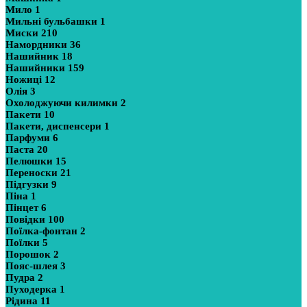
Мило
1
Мильні бульбашки
1
Миски
210
Намордники
36
Нашийник
18
Нашийники
159
Ножиці
12
Олія
3
Охолоджуючи килимки
2
Пакети
10
Пакети, диспенсери
1
Парфуми
6
Паста
20
Пелюшки
15
Переноски
21
Підгузки
9
Піна
1
Пінцет
6
Повідки
100
Поїлка-фонтан
2
Поїлки
5
Порошок
2
Пояс-шлея
3
Пудра
2
Пуходерка
1
Рідина
11