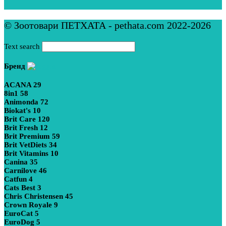
© Зоотовари ПЕТХАТА - pethata.com 2022-2026
Text search
Бренд
ACANA
29
8in1
58
Animonda
72
Biokat's
10
Brit Care
120
Brit Fresh
12
Brit Premium
59
Brit VetDiets
34
Brit Vitamins
10
Canina
35
Carnilove
46
Catfun
4
Cats Best
3
Chris Christensen
45
Crown Royale
9
EuroCat
5
EuroDog
5