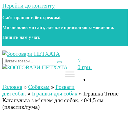
Перейти до контенту
Сайт працює в бета‑режимі.
Ми оновлюємо сайт, але вже приймаємо замовлення.
Пишіть нам у чат.
0
Зоотовари ПЕТХАТА
Зоомагазин для собак та котів | Корм, іграшки,
0 грн.
аксесуари та догляд за тваринами. Доставка по
Україні
Зоотовари ПЕТХАТА
Зоомагазин для собак та котів | Корм, іграшки,
аксесуари та догляд за тваринами. Доставка по
Головна
»
Собакам
»
Розваги
Україні
для собак
»
Іграшки для собак
»
Іграшка Trixie
Катапульта з м’ячем для собак, 40/4,5 см
(пластик/гума)