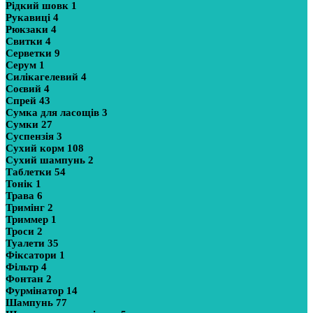
Рідкий шовк
1
Рукавиці
4
Рюкзаки
4
Свитки
4
Серветки
9
Серум
1
Силікагелевий
4
Соєвий
4
Спрей
43
Сумка для ласощів
3
Сумки
27
Суспензія
3
Сухий корм
108
Сухий шампунь
2
Таблетки
54
Тонік
1
Трава
6
Тримінг
2
Триммер
1
Троси
2
Туалети
35
Фіксатори
1
Фільтр
4
Фонтан
2
Фурмінатор
14
Шампунь
77