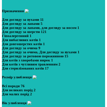
Показати більше
Призначення
Для догляду за вухами
11
Для догляду за лапами
5
Для догляду за лапами, для догляду за носом
1
Для догляду за шерстю
121
Гіпоалергенний
1
Для вибагливих котів
1
Для довгошерстих котів
1
Для догляду за очима
9
Для догляду за очима, Для догляду за вухами
1
Для догляду за ротовою порожниною
15
Для котів з хворобами нирок
1
Для котів з чутливим травленням
2
Для стерилізованих котів
17
Розмір улюбленця
Всі породи
76
Для великих порід
2
Для малих порід
2
Вік улюбленця