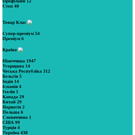
Профілайн
12
Стоп
40
Показати більше
Товар Клас
Супер-преміум
54
Преміум
6
Країна
Німеччина
1947
Угорщина
14
Чеська Республіка
312
Бельгія
5
Індія
14
Іспанія
4
Італія
1
Канада
29
Китай
29
Норвегія
2
Польша
6
Словаччина
1
США
99
Турція
4
Україна
438