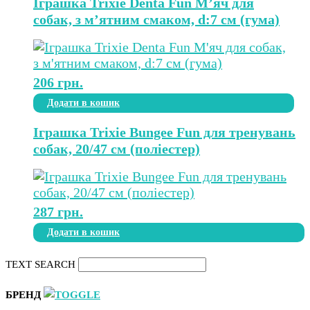
Іграшка Trixie Denta Fun М’яч для
собак, з м’ятним смаком, d:7 см (гума)
206
грн.
Додати в кошик
Іграшка Trixie Bungee Fun для тренувань
собак, 20/47 см (поліестер)
287
грн.
Додати в кошик
TEXT SEARCH
БРЕНД