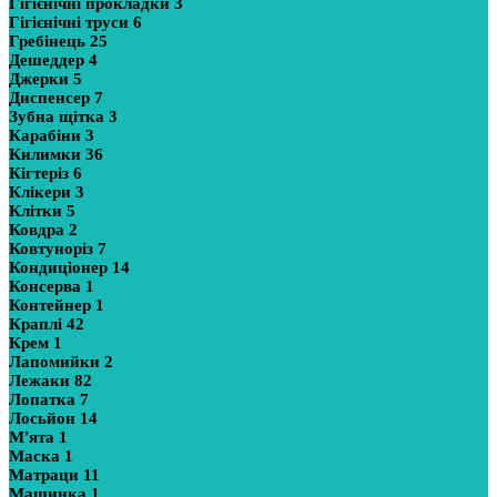
Гігієнічні прокладки
3
Гігієнічні труси
6
Гребінець
25
Дешеддер
4
Джерки
5
Диспенсер
7
Зубна щітка
3
Карабіни
3
Килимки
36
Кігтеріз
6
Клікери
3
Клітки
5
Ковдра
2
Ковтуноріз
7
Кондиціонер
14
Консерва
1
Контейнер
1
Краплі
42
Крем
1
Лапомийки
2
Лежаки
82
Лопатка
7
Лосьйон
14
М'ята
1
Маска
1
Матраци
11
Машинка
1