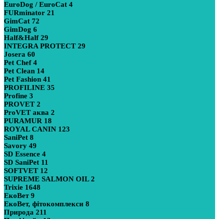
EuroDog / EuroCat
4
FURminator
21
GimCat
72
GimDog
6
Half&Half
29
INTEGRA PROTECT
29
Josera
60
Pet Chef
4
Pet Clean
14
Pet Fashion
41
PROFILINE
35
Profine
3
PROVET
2
ProVET аква
2
PURAMUR
18
ROYAL CANIN
123
SaniPet
8
Savory
49
SD Essence
4
SD SaniPet
11
SOFTVET
12
SUPREME SALMON OIL
2
Trixie
1648
ЕкоВет
9
ЕкоВет, фітокомплекси
8
Природа
211