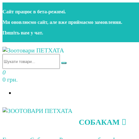
Перейти
Сайт працює в бета‑режимі.
до
контенту
Ми оновлюємо сайт, але вже приймаємо замовлення.
Пишіть нам у чат.
Зоотовари ПЕТХАТА
Зоомагазин для собак та котів | Корм, іграшки, акс
0
0 грн.
СОБАКАМ
Зоотовари ПЕТХАТА
Зоомагазин для собак та котів | Корм, іграшки, акс