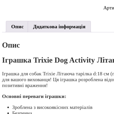
Dog
Activ
Арт
Літа
Тарі
для
Опис
Додаткова інформація
соба
d:18
см
Опис
(гум
кіль
Іграшка Trixie Dog Activity Літа
Іграшка для собак Trixie Літаюча тарілка d:18 см (
для вашого вихованця! Ця іграшка розроблена відо
позитивні враження!
Основні переваги іграшки:
Зроблена з високоякісних матеріалів
Безпечна