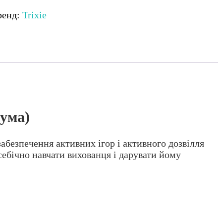
ренд:
Trixie
гума)
забезпечення активних ігор і активного дозвілля
себічно навчати вихованця і дарувати йому