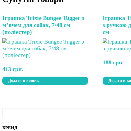
Іграшка Trixie Bungee Tugger з
Іграшка Tr
м’ячем для собак, 7/48 см
з ручкою д
(поліестер)
см
188
грн.
413
грн.
Додати в кошик
Додати в к
БРЕНД