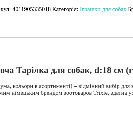
ity
икул:
4011905335018
Категорія:
Іграшки для собак
Б
юча
лка
к,
а)
кість
юча Тарілка для собак, d:18 см (
гума, кольори в асортименті) – відмінний вибір для 
мим німецьким брендом зоотоваров Trixie, здатна у