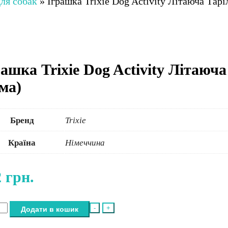
ля собак
»
Іграшка Trixie Dog Activity Літаюча Тарі
ашка Trixie Dog Activity Літаюча
ума)
Бренд
Trixie
Країна
Німеччина
2
грн.
шка
-
+
Додати в кошик
e