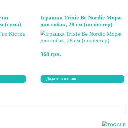
Fun
Іграшка Trixie Be Nordic Морж
см (гума)
для собак, 28 см (поліестер)
368
грн.
Додати в кошик