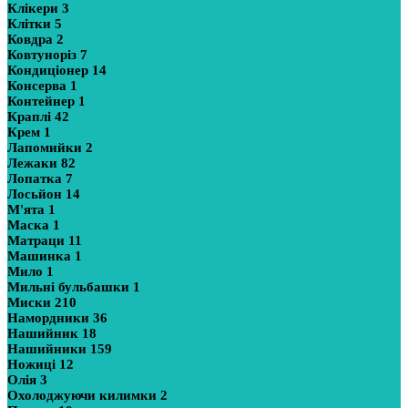
Клікери
3
Клітки
5
Ковдра
2
Ковтуноріз
7
Кондиціонер
14
Консерва
1
Контейнер
1
Краплі
42
Крем
1
Лапомийки
2
Лежаки
82
Лопатка
7
Лосьйон
14
М'ята
1
Маска
1
Матраци
11
Машинка
1
Мило
1
Мильні бульбашки
1
Миски
210
Намордники
36
Нашийник
18
Нашийники
159
Ножиці
12
Олія
3
Охолоджуючи килимки
2