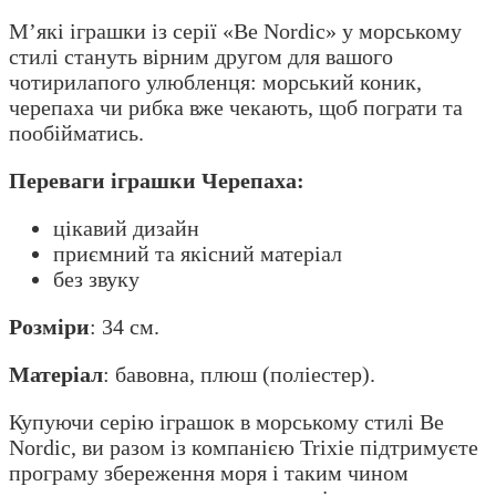
М’які іграшки із серії «Be Nordic» у морському
стилі стануть вірним другом для вашого
чотирилапого улюбленця: морський коник,
черепаха чи рибка вже чекають, щоб пограти та
пообійматись.
Переваги іграшки Черепаха:
цікавий дизайн
приємний та якісний матеріал
без звуку
Розміри
: 34 см.
Матеріал
: бавовна, плюш (поліестер).
Купуючи серію іграшок в морському стилі Be
Nordic, ви разом із компанією Trixie підтримуєте
програму збереження моря і таким чином