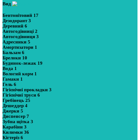
Вид
Бентонітовий
17
Дезодорант
3
Деревний
6
Автогодівниці
2
Автогодівниця
3
Адресники
5
Амортизатори
1
Бальзам
6
Брелоки
10
Будинок-лежак
19
Вода
1
Вологий корм
1
Гамаки
1
Гель
6
Гігієнічні прокладки
3
Гігієнічні труси
6
Гребінець
25
Дешеддер
4
Джерки
5
Диспенсер
7
Зубна щітка
3
Карабіни
3
Килимки
36
Кігтеріз
6