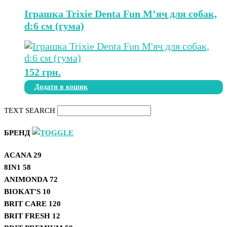
Іграшка Trixie Denta Fun М’яч для собак,
d:6 см (гума)
152
грн.
Додати в кошик
TEXT SEARCH
БРЕНД
ACANA
29
8IN1
58
ANIMONDA
72
BIOKAT'S
10
BRIT CARE
120
BRIT FRESH
12