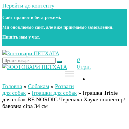
Перейти до контенту
Сайт працює в бета‑режимі.
Ми оновлюємо сайт, але вже приймаємо замовлення.
Пишіть нам у чат.
0
Зоотовари ПЕТХАТА
Зоомагазин для собак та котів | Корм, іграшки,
0 грн.
аксесуари та догляд за тваринами. Доставка по
Україні
Зоотовари ПЕТХАТА
Зоомагазин для собак та котів | Корм, іграшки,
аксесуари та догляд за тваринами. Доставка по
Головна
»
Собакам
»
Розваги
Україні
для собак
»
Іграшки для собак
»
Іграшка Trixie
для собак BE NORDIC Черепаха Хауке поліестер/
бавовна сіра 34 см