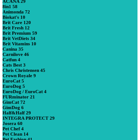
ACANA
29
8in1
58
Animonda
72
Biokat's
10
Brit Care
120
Brit Fresh
12
Brit Premium
59
Brit VetDiets
34
Brit Vitamins
10
Canina
35
Carnilove
46
Catfun
4
Cats Best
3
Chris Christensen
45
Crown Royale
9
EuroCat
5
EuroDog
5
EuroDog / EuroCat
4
FURminator
21
GimCat
72
GimDog
6
Half&Half
29
INTEGRA PROTECT
29
Josera
60
Pet Chef
4
Pet Clean
14
Pet Fashion
41