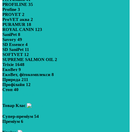
PROFILINE
35
Profine
3
PROVET
2
ProVET аква
2
PURAMUR
18
ROYAL CANIN
123
SaniPet
8
Savory
49
SD Essence
4
SD SaniPet
11
SOFTVET
12
SUPREME SALMON OIL
2
Trixie
1648
ЕкоВет
9
ЕкоВет, фітокомплекси
8
Природа
211
Профілайн
12
Стоп
40
Показати більше
Товар Клас
Супер-преміум
54
Преміум
6