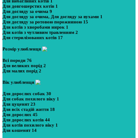
Для вибагливих котів
1
Для довгошерстих котів
1
Для догляду за очима
9
Для догляду за очима, Для догляду за вухами
1
Для догляду за ротовою порожниною
15
Для котів з хворобами нирок
1
Для котів з чутливим травленням
2
Для стерилізованих котів
17
Розмір улюбленця
Всі породи
76
Для великих порід
2
Для малих порід
2
Вік улюбленця
Для дорослих собак
30
Для собак похилого віку
1
Для цуценят
23
Для всіх стадій життя
18
Для дорослих
45
Для дорослих котів
44
Для котів похилого віку
1
Для кошенят
14