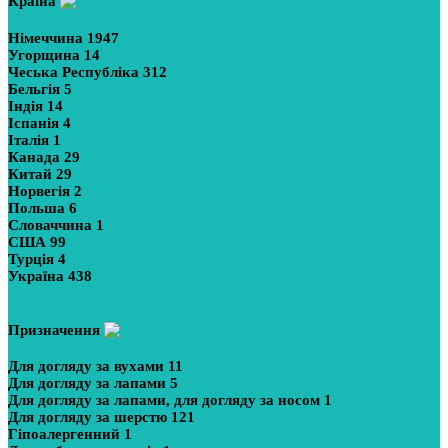
Країна
Німеччина
1947
Угорщина
14
Чеська Республіка
312
Бельгія
5
Індія
14
Іспанія
4
Італія
1
Канада
29
Китай
29
Норвегія
2
Польша
6
Словаччина
1
США
99
Турція
4
Україна
438
Показати більше
Призначення
Для догляду за вухами
11
Для догляду за лапами
5
Для догляду за лапами, для догляду за носом
1
Для догляду за шерстю
121
Гіпоалергенний
1