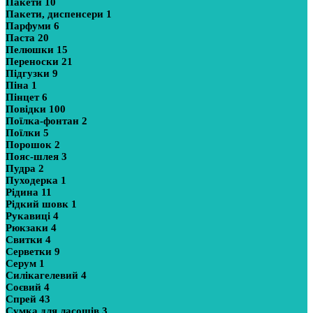
Пакети
10
Пакети, диспенсери
1
Парфуми
6
Паста
20
Пелюшки
15
Переноски
21
Підгузки
9
Піна
1
Пінцет
6
Повідки
100
Поїлка-фонтан
2
Поїлки
5
Порошок
2
Пояс-шлея
3
Пудра
2
Пуходерка
1
Рідина
11
Рідкий шовк
1
Рукавиці
4
Рюкзаки
4
Свитки
4
Серветки
9
Серум
1
Силікагелевий
4
Соєвий
4
Спрей
43
Сумка для ласощів
3