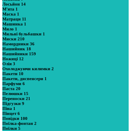
Лосьйон
14
М'ята
1
Маска
1
Матраци
11
Машинка
1
Мило
1
Мильні бульбашки
1
Миски
210
Намордники
36
Нашийник
18
Нашийники
159
Ножиці
12
Олія
3
Охолоджуючи килимки
2
Пакети
10
Пакети, диспенсери
1
Парфуми
6
Паста
20
Пелюшки
15
Переноски
21
Підгузки
9
Піна
1
Пінцет
6
Повідки
100
Поїлка-фонтан
2
Поїлки
5