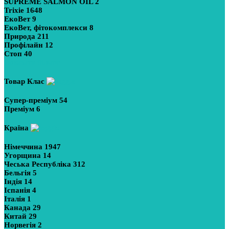
SUPREME SALMON OIL
2
Trixie
1648
ЕкоВет
9
ЕкоВет, фітокомплекси
8
Природа
211
Профілайн
12
Стоп
40
Показати більше
Товар Клас
Супер-преміум
54
Преміум
6
Країна
Німеччина
1947
Угорщина
14
Чеська Республіка
312
Бельгія
5
Індія
14
Іспанія
4
Італія
1
Канада
29
Китай
29
Норвегія
2