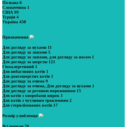
Польша
6
Словаччина
1
США
99
Турція
4
Україна
438
Показати більше
Призначення
Для догляду за вухами
11
Для догляду за лапами
5
Для догляду за лапами, для догляду за носом
1
Для догляду за шерстю
121
Гіпоалергенний
1
Для вибагливих котів
1
Для довгошерстих котів
1
Для догляду за очима
9
Для догляду за очима, Для догляду за вухами
1
Для догляду за ротовою порожниною
15
Для котів з хворобами нирок
1
Для котів з чутливим травленням
2
Для стерилізованих котів
17
Розмір улюбленця
Всі породи
76