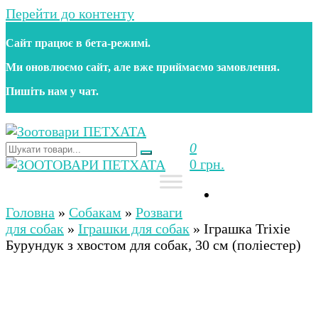
Перейти до контенту
Сайт працює в бета‑режимі.
Ми оновлюємо сайт, але вже приймаємо замовлення.
Пишіть нам у чат.
0
Зоотовари ПЕТХАТА
Зоомагазин для собак та котів | Корм, іграшки,
0 грн.
аксесуари та догляд за тваринами. Доставка по
Україні
Зоотовари ПЕТХАТА
Зоомагазин для собак та котів | Корм, іграшки,
аксесуари та догляд за тваринами. Доставка по
Головна
»
Собакам
»
Розваги
Україні
для собак
»
Іграшки для собак
»
Іграшка Trixie
Бурундук з хвостом для собак, 30 см (поліестер)