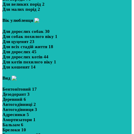
Для великих порід
2
Для малих порід
2
Вік улюбленця
Для дорослих собак
30
Для собак похилого віку
1
Для цуценят
23
Для всіх стадій життя
18
Для дорослих
45
Для дорослих котів
44
Для котів похилого віку
1
Для кошенят
14
Вид
Бентонітовий
17
Дезодорант
3
Деревний
6
Автогодівниці
2
Автогодівниця
3
Адресники
5
Амортизатори
1
Бальзам
6
Брелоки
10