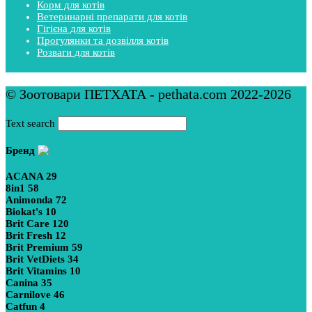
Корм для котів
Ветеринарні препарати для котів
Гігієна для котів
Прогулянки та дозвілля котів
Розваги для котів
© Зоотовари ПЕТХАТА - pethata.com 2022-2026
Text search
Бренд
ACANA
29
8in1
58
Animonda
72
Biokat's
10
Brit Care
120
Brit Fresh
12
Brit Premium
59
Brit VetDiets
34
Brit Vitamins
10
Canina
35
Carnilove
46
Catfun
4