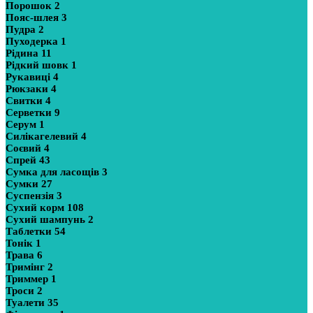
Порошок
2
Пояс-шлея
3
Пудра
2
Пуходерка
1
Рідина
11
Рідкий шовк
1
Рукавиці
4
Рюкзаки
4
Свитки
4
Серветки
9
Серум
1
Силікагелевий
4
Соєвий
4
Спрей
43
Сумка для ласощів
3
Сумки
27
Суспензія
3
Сухий корм
108
Сухий шампунь
2
Таблетки
54
Тонік
1
Трава
6
Тримінг
2
Триммер
1
Троси
2
Туалети
35