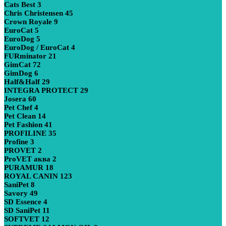
Cats Best
3
Chris Christensen
45
Crown Royale
9
EuroCat
5
EuroDog
5
EuroDog / EuroCat
4
FURminator
21
GimCat
72
GimDog
6
Half&Half
29
INTEGRA PROTECT
29
Josera
60
Pet Chef
4
Pet Clean
14
Pet Fashion
41
PROFILINE
35
Profine
3
PROVET
2
ProVET аква
2
PURAMUR
18
ROYAL CANIN
123
SaniPet
8
Savory
49
SD Essence
4
SD SaniPet
11
SOFTVET
12