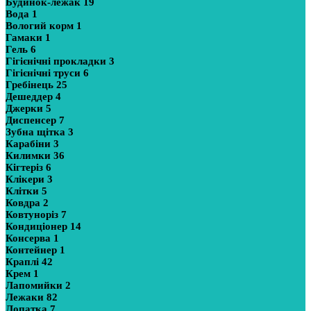
Будинок-лежак
19
Вода
1
Вологий корм
1
Гамаки
1
Гель
6
Гігієнічні прокладки
3
Гігієнічні труси
6
Гребінець
25
Дешеддер
4
Джерки
5
Диспенсер
7
Зубна щітка
3
Карабіни
3
Килимки
36
Кігтеріз
6
Клікери
3
Клітки
5
Ковдра
2
Ковтуноріз
7
Кондиціонер
14
Консерва
1
Контейнер
1
Краплі
42
Крем
1
Лапомийки
2
Лежаки
82
Лопатка
7