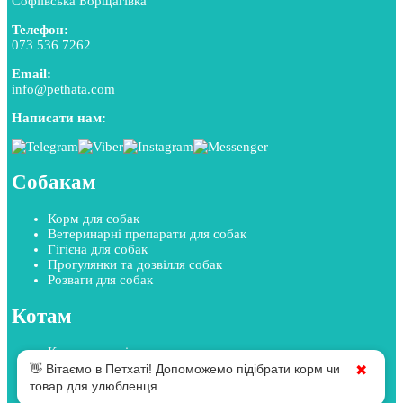
Софіївська Борщагівка
Телефон:
073 536 7262
Email:
info@pethata.com
Написати нам:
Собакам
Корм для собак
Ветеринарні препарати для собак
Гігієна для собак
Прогулянки та дозвілля собак
Розваги для собак
Котам
Корм для котів
Ветеринарні препарати для котів
👋 Вітаємо в Петхаті! Допоможемо підібрати корм чи
✖
Гігієна для котів
товар для улюбленця.
Прогулянки та дозвілля котів