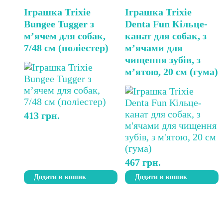
Іграшка Trixie
Іграшка Trixie
Bungee Tugger з
Denta Fun Кільце-
м’ячем для собак,
канат для собак, з
7/48 см (поліестер)
м’ячами для
чищення зубів, з
м’ятою, 20 см (гума)
413
грн.
467
грн.
Додати в кошик
Додати в кошик