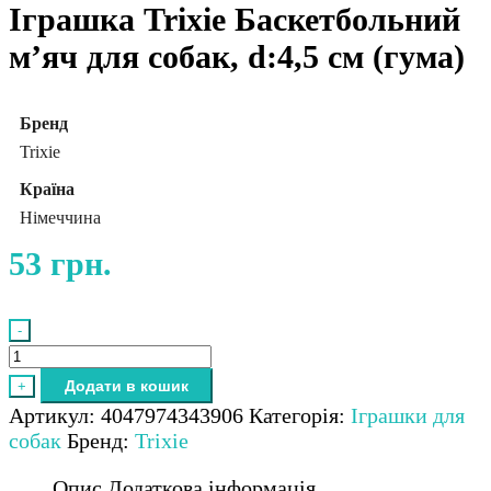
Іграшка Trixie Баскетбольний
м’яч для собак, d:4,5 см (гума)
Бренд
Trixie
Країна
Німеччина
53
грн.
-
Іграшка
Trixie
Додати в кошик
+
Баскетбольний
Артикул:
4047974343906
Категорія:
Іграшки для
м'яч
собак
Бренд:
Trixie
для
собак,
Опис
Додаткова інформація