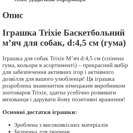
d:4,5
см
Опис
(гума)
кількість
Іграшка Trixie Баскетбольний
м’яч для собак, d:4,5 см (гума)
Іграшка для собак Trixie М’яч d:4,5 см (спінена
гума, кольори в асортименті) – прекрасний вибір
для забезпечення активних ігор і активного
дозвілля для вашого улюбленця! Ця іграшка
розроблена знаменитим німецьким виробником
зоотоваров Trixie, здатна усебічно розвивати
вихованця і дарувати йому позитивні враження!
Основні достатки іграшки:
Зроблена з високоякісних матеріалів
Безпечна для тварини