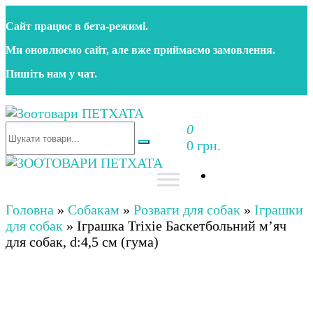
Перейти
Сайт працює в бета‑режимі.
до
контенту
Ми оновлюємо сайт, але вже приймаємо замовлення.
Пишіть нам у чат.
0
Зоотовари ПЕТХАТА
Зоомагазин для собак та котів | Корм, іграшки,
0 грн.
аксесуари та догляд за тваринами. Доставка по
Україні
Зоотовари ПЕТХАТА
Зоомагазин для собак та котів | Корм, іграшки,
аксесуари та догляд за тваринами. Доставка по
Головна
»
Собакам
»
Розваги для собак
»
Іграшки
Україні
для собак
»
Іграшка Trixie Баскетбольний м’яч
для собак, d:4,5 см (гума)