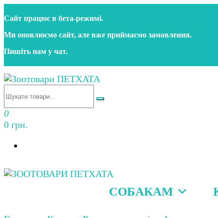
Перейти
Сайт працює в бета‑режимі.
до
контенту
Ми оновлюємо сайт, але вже приймаємо замовлення.
Пишіть нам у чат.
Зоотовари ПЕТХАТА
Зоомагазин для собак та котів | Корм, іграшки, акс
0
0 грн.
СОБАКАМ
Зоотовари ПЕТХАТА
Зоомагазин для собак та котів | Корм, іграшки, акс