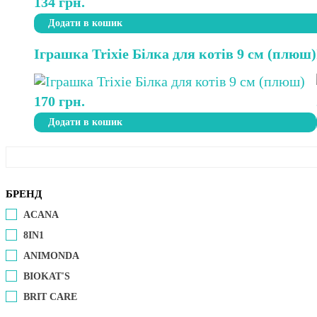
134
грн.
Додати в кошик
Іграшка Trixie Білка для котів 9 см (плюш)
170
грн.
Додати в кошик
БРЕНД
ACANA
8IN1
ANIMONDA
BIOKAT'S
BRIT CARE