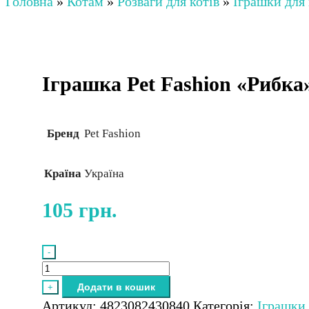
Головна
»
Котам
»
Розваги для котів
»
Іграшки для 
Іграшка Pet Fashion «Рибка»
Бренд
Pet Fashion
Країна
Україна
105
грн.
-
Іграшка
Pet
Додати в кошик
+
Fashion
Артикул:
4823082430840
Категорія:
Іграшки 