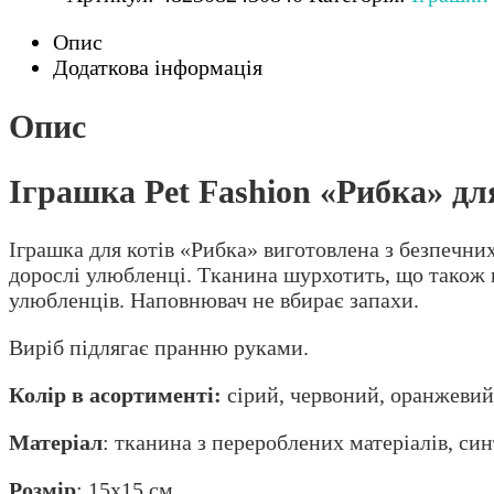
«Рибка»
для
Опис
котів,
Додаткова інформація
15х15
см
Опис
кількість
Іграшка Pet Fashion «Рибка» для
Іграшка для котів «Рибка» виготовлена з безпечних
дорослі улюбленці. Тканина шурхотить, що також в
улюбленців. Наповнювач не вбирає запахи.
Виріб підлягає пранню руками.
Колір в асортименті:
сірий, червоний, оранжевий
Матеріал
: тканина з перероблених матеріалів, си
Розмір
: 15х15 см.