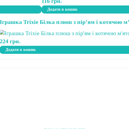
116
грн.
Додати в кошик
Іграшка Trixie Білка плюш з пір’ям і котячою м
224
грн.
Додати в кошик