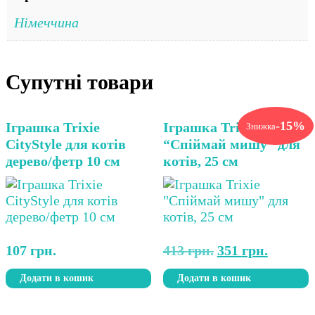
Німеччина
Супутні товари
-15%
Іграшка Trixie
Іграшка Trixie
Знижка
CityStyle для котів
“Спіймай мишу” для
дерево/фетр 10 см
котів, 25 см
Оригінальна
Поточн
107
грн.
413
грн.
351
грн.
ціна:
ціна:
Додати в кошик
Додати в кошик
413 грн..
351 грн