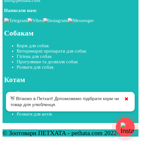
info@pethata.com
Написати нам:
Собакам
Корм для собак
Ветеринарні препарати для собак
Гігієна для собак
Прогулянки та дозвілля собак
Розваги для собак
Котам
Корм для котів
Ветеринарні препарати для котів
👋 Вітаємо в Петхаті! Допоможемо підібрати корм чи
✖
Гігієна для котів
товар для улюбленця.
Прогулянки та дозвілля котів
Розваги для котів
© Зоотовари ПЕТХАТА - pethata.com 2022-2026