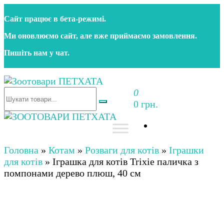
Перейти
Сайт працює в бета‑режимі.
до
контенту
Ми оновлюємо сайт, але вже приймаємо замовлення.
Пишіть нам у чат.
0
Зоотовари ПЕТХАТА
Зоомагазин для собак та котів | Корм, іграшки,
0 грн.
аксесуари та догляд за тваринами. Доставка по
Україні
Зоотовари ПЕТХАТА
Зоомагазин для собак та котів | Корм, іграшки,
аксесуари та догляд за тваринами. Доставка по
Головна
»
Котам
»
Розваги для котів
»
Іграшки
Україні
для котів
»
Іграшка для котів Trixie паличка з
помпонами дерево плюш, 40 см