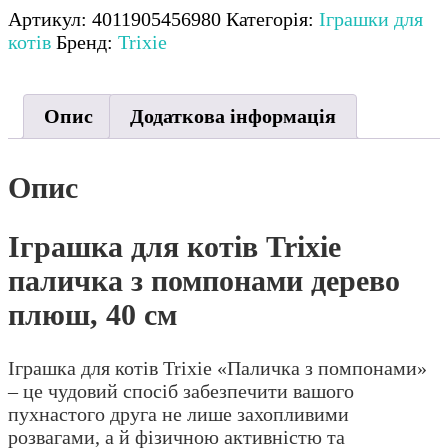
Trixie
Артикул:
4011905456980
Категорія:
Іграшки для
паличка
котів
Бренд:
Trixie
з
помпонами
дерево
Опис
Додаткова інформація
плюш,
40
см
Опис
кількість
Іграшка для котів Trixie
паличка з помпонами дерево
плюш, 40 см
Іграшка для котів Trixie «Паличка з помпонами»
– це чудовий спосіб забезпечити вашого
пухнастого друга не лише захопливими
розвагами, а й фізичною активністю та