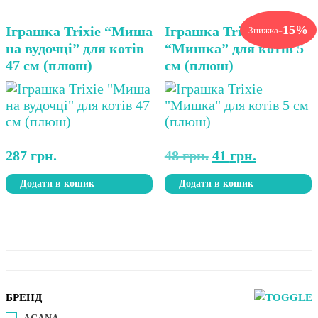
-15%
Іграшка Trixie “Миша
Іграшка Trixie
Знижка
на вудочці” для котів
“Мишка” для котів 5
47 см (плюш)
см (плюш)
Оригінальна
Поточна
287
грн.
48
грн.
41
грн.
ціна:
ціна:
Додати в кошик
Додати в кошик
48 грн..
41 грн..
БРЕНД