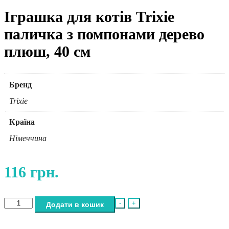
Іграшка для котів Trixie
паличка з помпонами дерево
плюш, 40 см
Бренд
Trixie
Країна
Німеччина
116
грн.
Іграшка
-
+
Додати в кошик
для
котів