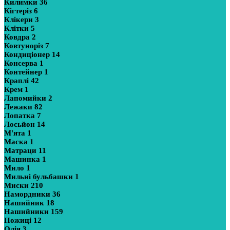
Килимки
36
Кігтеріз
6
Клікери
3
Клітки
5
Ковдра
2
Ковтуноріз
7
Кондиціонер
14
Консерва
1
Контейнер
1
Краплі
42
Крем
1
Лапомийки
2
Лежаки
82
Лопатка
7
Лосьйон
14
М'ята
1
Маска
1
Матраци
11
Машинка
1
Мило
1
Мильні бульбашки
1
Миски
210
Намордники
36
Нашийник
18
Нашийники
159
Ножиці
12
Олія
3