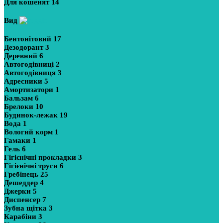
Для кошенят
14
Вид
Бентонітовий
17
Дезодорант
3
Деревний
6
Автогодівниці
2
Автогодівниця
3
Адресники
5
Амортизатори
1
Бальзам
6
Брелоки
10
Будинок-лежак
19
Вода
1
Вологий корм
1
Гамаки
1
Гель
6
Гігієнічні прокладки
3
Гігієнічні труси
6
Гребінець
25
Дешеддер
4
Джерки
5
Диспенсер
7
Зубна щітка
3
Карабіни
3