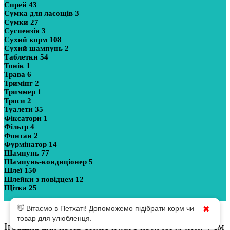
Спрей
43
Сумка для ласощів
3
Сумки
27
Суспензія
3
Сухий корм
108
Сухий шампунь
2
Таблетки
54
Тонік
1
Трава
6
Тримінг
2
Триммер
1
Троси
2
Туалети
35
Фіксатори
1
Фільтр
4
Фонтан
2
Фурмінатор
14
Шампунь
77
Шампунь-кондиціонер
5
Шлеї
150
Шлейки з повідцем
12
Щітка
25
Показати більше
👋 Вітаємо в Петхаті! Допоможемо підібрати корм чи
✖
товар для улюбленця.
Іграшка для котів Trixie куля з котячої м’яти, 4 см