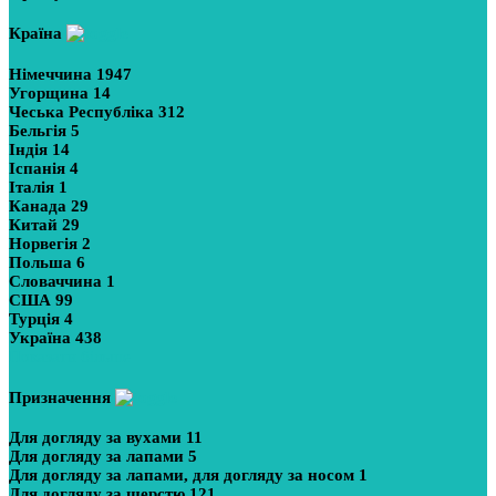
Країна
Німеччина
1947
Угорщина
14
Чеська Республіка
312
Бельгія
5
Індія
14
Іспанія
4
Італія
1
Канада
29
Китай
29
Норвегія
2
Польша
6
Словаччина
1
США
99
Турція
4
Україна
438
Показати більше
Призначення
Для догляду за вухами
11
Для догляду за лапами
5
Для догляду за лапами, для догляду за носом
1
Для догляду за шерстю
121