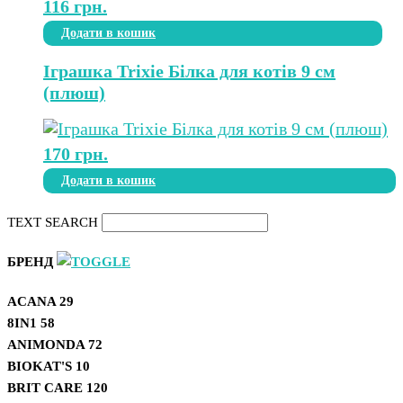
116
грн.
Додати в кошик
Іграшка Trixie Білка для котів 9 см
(плюш)
170
грн.
Додати в кошик
TEXT SEARCH
БРЕНД
ACANA
29
8IN1
58
ANIMONDA
72
BIOKAT'S
10
BRIT CARE
120