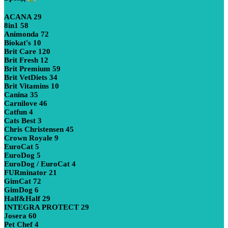
ACANA
29
8in1
58
Animonda
72
Biokat's
10
Brit Care
120
Brit Fresh
12
Brit Premium
59
Brit VetDiets
34
Brit Vitamins
10
Canina
35
Carnilove
46
Catfun
4
Cats Best
3
Chris Christensen
45
Crown Royale
9
EuroCat
5
EuroDog
5
EuroDog / EuroCat
4
FURminator
21
GimCat
72
GimDog
6
Half&Half
29
INTEGRA PROTECT
29
Josera
60
Pet Chef
4