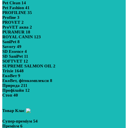
Pet Clean
14
Pet Fashion
41
PROFILINE
35
Profine
3
PROVET
2
ProVET аква
2
PURAMUR
18
ROYAL CANIN
123
SaniPet
8
Savory
49
SD Essence
4
SD SaniPet
11
SOFTVET
12
SUPREME SALMON OIL
2
Trixie
1648
ЕкоВет
9
ЕкоВет, фітокомплекси
8
Природа
211
Профілайн
12
Стоп
40
Показати більше
Товар Клас
Супер-преміум
54
Преміум
6