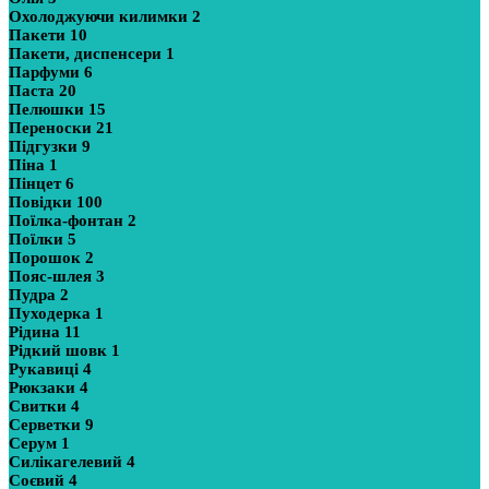
Охолоджуючи килимки
2
Пакети
10
Пакети, диспенсери
1
Парфуми
6
Паста
20
Пелюшки
15
Переноски
21
Підгузки
9
Піна
1
Пінцет
6
Повідки
100
Поїлка-фонтан
2
Поїлки
5
Порошок
2
Пояс-шлея
3
Пудра
2
Пуходерка
1
Рідина
11
Рідкий шовк
1
Рукавиці
4
Рюкзаки
4
Свитки
4
Серветки
9
Серум
1
Силікагелевий
4
Соєвий
4