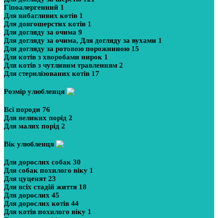
Гіпоалергенний
1
Для вибагливих котів
1
Для довгошерстих котів
1
Для догляду за очима
9
Для догляду за очима, Для догляду за вухами
1
Для догляду за ротовою порожниною
15
Для котів з хворобами нирок
1
Для котів з чутливим травленням
2
Для стерилізованих котів
17
Розмір улюбленця
Всі породи
76
Для великих порід
2
Для малих порід
2
Вік улюбленця
Для дорослих собак
30
Для собак похилого віку
1
Для цуценят
23
Для всіх стадій життя
18
Для дорослих
45
Для дорослих котів
44
Для котів похилого віку
1