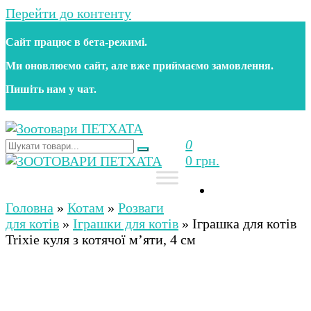
Перейти до контенту
Сайт працює в бета‑режимі.
Ми оновлюємо сайт, але вже приймаємо замовлення.
Пишіть нам у чат.
0
Зоотовари ПЕТХАТА
Зоомагазин для собак та котів | Корм, іграшки,
0 грн.
аксесуари та догляд за тваринами. Доставка по
Україні
Зоотовари ПЕТХАТА
Зоомагазин для собак та котів | Корм, іграшки,
аксесуари та догляд за тваринами. Доставка по
Головна
»
Котам
»
Розваги
Україні
для котів
»
Іграшки для котів
»
Іграшка для котів
Trixie куля з котячої м’яти, 4 см