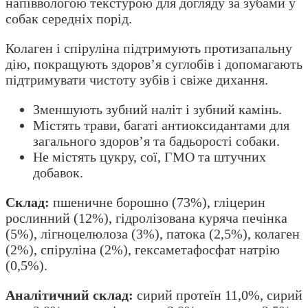
напіввологою текстурою для догляду за зубами у
собак середніх порід.
Колаген і спіруліна підтримують протизапальну
дію, покращують здоров’я суглобів і допомагають
підтримувати чистоту зубів і свіже дихання.
Зменшують зубний наліт і зубний камінь.
Містять трави, багаті антиоксидантами для
загального здоров’я та бадьорості собаки.
Не містять цукру, сої, ГМО та штучних
добавок.
Склад:
пшеничне борошно (73%), гліцерин
рослинний (12%), гідролізована куряча печінка
(5%), лігноцелюлоза (3%), патока (2,5%), колаген
(2%), спіруліна (2%), гексаметафосфат натрію
(0,5%).
Аналітичний склад:
сирий протеїн 11,0%, сирий