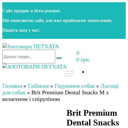
Перейти
Сайт працює в бета‑режимі.
до
контенту
Ми оновлюємо сайт, але вже приймаємо замовлення.
Пишіть нам у чат.
0
Зоотовари ПЕТХАТА
Зоомагазин для собак та котів | Корм, іграшки,
0 грн.
аксесуари та догляд за тваринами. Доставка по
Україні
Зоотовари ПЕТХАТА
Зоомагазин для собак та котів | Корм, іграшки,
аксесуари та догляд за тваринами. Доставка по
Головна
»
Собакам
»
Годування собак
»
Ласощі
Україні
для собак
»
Brit Premium Dental Snacks M з
колагеном і спіруліною
Brit Premium
Dental Snacks