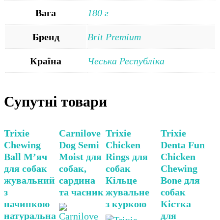
Вага
180 г
Бренд
Brit Premium
Країна
Чеська Республіка
Супутні товари
Trixie
Carnilove
Trixie
Trixie
Chewing
Dog Semi
Chicken
Denta Fun
Ball М’яч
Moist для
Rings для
Chicken
для собак
собак,
собак
Chewing
жувальний
сардина
Кільце
Bone для
з
та часник
жувальне
собак
начинкою
з куркою
Кістка
натуральна
для