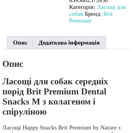
колагеном
Категорія:
Ласощі для
і
собак
Бренд:
Brit
спіруліною
Premium
кількість
Опис
Додаткова інформація
Опис
Ласощі для cобак середніх
порід Brit Premium Dental
Snacks M з колагеном і
спіруліною
Ласощі Happy Snacks Brit Premium by Nature з