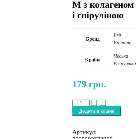
M з колагеном
і спіруліною
Brit
Бренд
Premium
Чеська
Країна
Республіка
179
грн.
Brit
-
+
Premium
Додати в кошик
Dental
Snacks
M
Артикул:
з
8595602573950