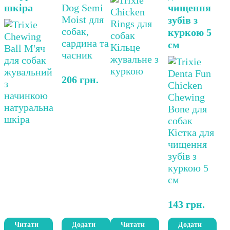
шкіра
чищення
зубів з
куркою 5
см
206
грн.
143
грн.
Читати
Додати
Читати
Додати