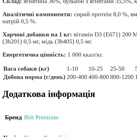
Склад:
ягнятина 36%, бульйон з ягнятами 35,5%, к
Аналітичні компоненти:
сирий протеїн 8,0 %, вмі
натрій 0,5 %.
Харчові добавки на 1 кг:
вітамін D3 (E671) 200 МО
(3b201) 0,5 мг, мідь (3b405) 0,5 мг.
Енергетична цінність:
1 000 ккал/кг.
Вага собаки (кг)
1-10
10-25
25-50
Добова норма (г/день)
200-400
400-800
800-1200
Додаткова інформація
Бренд
Brit Premium