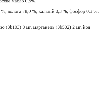
осеве масло 0,5%.
 %, волога 78,0 %, кальцій 0,3 %, фосфор 0,3 %,
зо (3b103) 8 мг, марганець (3b502) 2 мг, йод