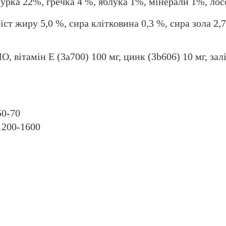
урка 22%, гречка 4 %, яблука 1%, мінерали 1%, лос
ст жиру 5,0 %, сира клітковина 0,3 %, сира зола 2,7
, вітамін E (3a700) 100 мг, цинк (3b606) 10 мг, залі
50-70
1200-1600