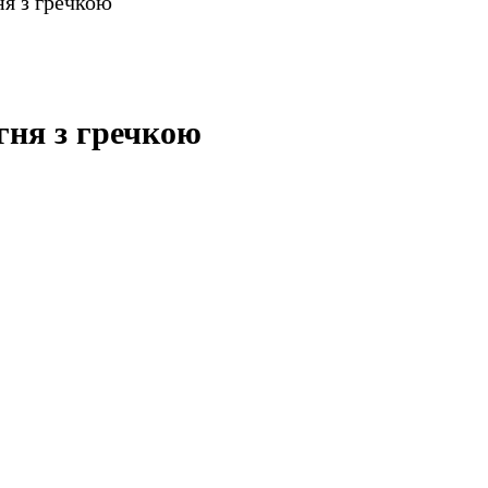
ня з гречкою
ягня з гречкою