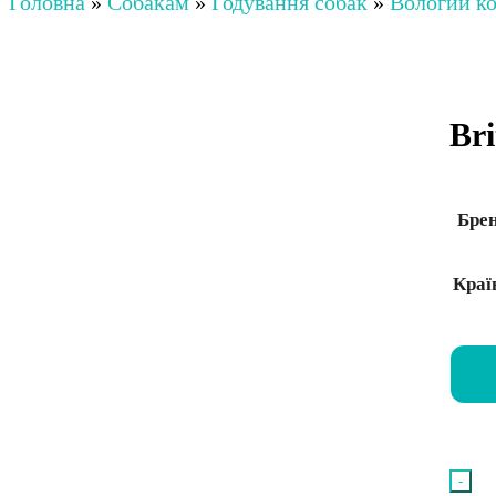
Головна
»
Собакам
»
Годування собак
»
Вологий ко
Br
Бре
Краї
-