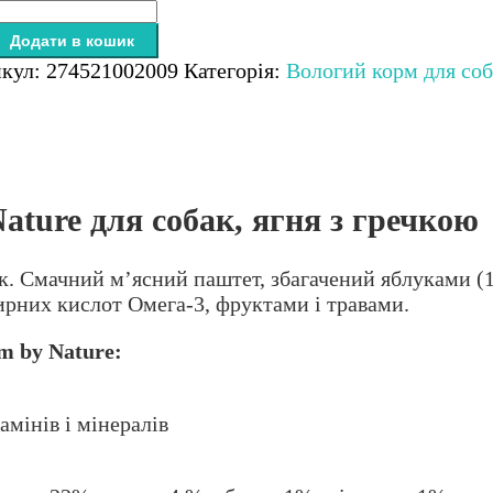
mium
Додати в кошик
икул:
274521002009
Категорія:
Вологий корм для со
re
к,
кою
ature для собак, ягня з гречкою
кість
к. Смачний м’ясний паштет, збагачений яблуками (
рних кислот Омега-3, фруктами і травами.
m by Nature:
амінів і мінералів