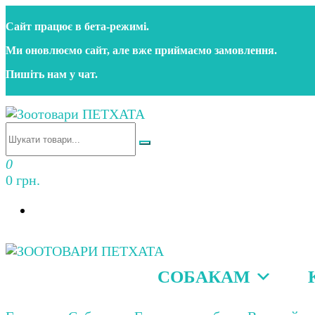
Перейти
Сайт працює в бета‑режимі.
до
контенту
Ми оновлюємо сайт, але вже приймаємо замовлення.
Пишіть нам у чат.
Зоотовари ПЕТХАТА
Зоомагазин для собак та котів | Корм, іграшки, акс
0
0 грн.
СОБАКАМ
Зоотовари ПЕТХАТА
Зоомагазин для собак та котів | Корм, іграшки, акс