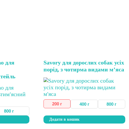
Цей
o для
Savory для дорослих собак усіх
товар
порід, з чотирма видами м’яса
має
ктейль
кілька
варіантів.
Параметри
можна
вибрати
200 г
400 г
800 г
на
800 г
сторінці
Додати в кошик
товару