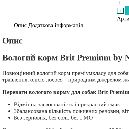
Brit
Pre
+
by
Арт
Natu
Опис
Додаткова інформація
для
соба
Опис
ягня
з
греч
Вологий корм Brit Premium by N
кіль
Повноцінний вологий корм преміумкласу для соба
травлення, олією лосося – природним джерелом жи
Переваги вологого корму для собак Brit Premiu
Відмінна засвоюваність і прекрасний смак
Збалансована кількість поживних речовин, віт
Без зернових, без солі, без ГМО