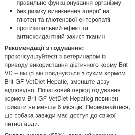
правильне функціонування організму
без ризику виникнення алергії на
глютен та глютенової ентеропатії
протизапальний ефект та
антиоксидантний захист тканин
Рекомендації з годування:
проконсультуйтеся з ветеринаром із
приводу використання дієтичного корму Brit
VD – якщо він поєднується з сухим кормом
Brit GF VetDiet Hepatic, зменште дозу
відповідно. Початковий період годування
кормом Brit GF VetDiet Hepaticg повинен
тривати не менше 6 місяців. Переконайтеся,
що собака завжди має доступ до свіжої
питної води.
Склад
: індичка (55%), зелений горошок