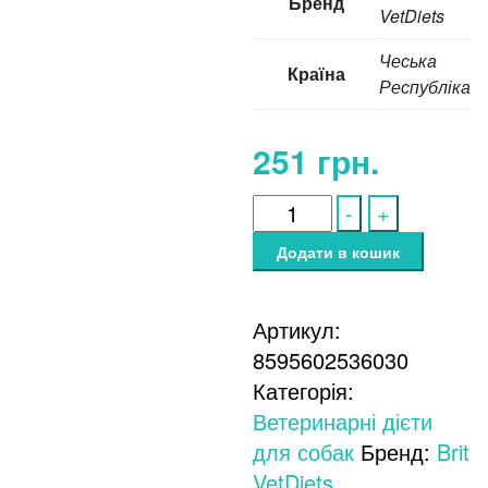
Бренд
VetDiets
Чеська
Країна
Республіка
251
грн.
Brit
-
+
GF
Додати в кошик
VetDiet
Hepatic
Артикул:
для
8595602536030
собак,
Категорія:
для
Ветеринарні дієти
підтримки
для собак
Бренд:
Brit
роботи
VetDiets
печінки,