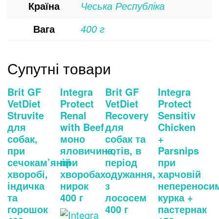
Країна
Чеська Республіка
Вага
400 г
Супутні товари
Brit GF
Integra
Brit GF
Integra
VetDiet
Protect
VetDiet
Protect
Struvite
Renal
Recovery
Sensitiv
для
with Beef
для
Chicken
собак,
моно
собак та
+
при
яловичина,
котів, в
Parsnips
сечокам’яній
при
період
при
хворобі,
хворобах
одужання,
харчовій
індичка
нирок
з
непереносим
та
400 г
лососем
курка +
горошок
400 г
пастернак