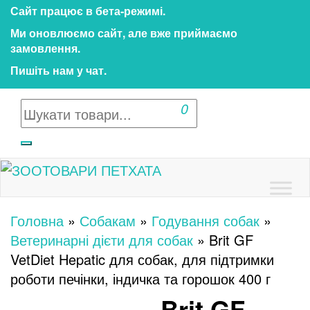
Перейти
Сайт працює в бета‑режимі.
до
Ми оновлюємо сайт, але вже приймаємо
контенту
замовлення.
Пишіть нам у чат.
0
Зоотовари ПЕТХАТА
Зоомагазин для собак та котів | Корм, іграшки,
аксесуари та догляд за тваринами. Доставка
Головна
»
Собакам
»
Годування собак
»
по Україні
Ветеринарні дієти для собак
»
Brit GF
VetDiet Hepatic для собак, для підтримки
роботи печінки, індичка та горошок 400 г
Brit GF