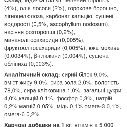
(4%), олія лосося (2%), горохове борошно,
лігноцелюлоза, карбонат кальцію, сушені
водорості (0,5%, ascophyllum nodosum),
насіння розторопші (0,2%),
мананолігосахариди (0,005%),
фруктоолігосахариди (0,005%), юка мохаве
(0,0034%), β-глюкани (0,004%), сушена
обліпиха (0,003%).
Аналітичний склад:
сирий білок 9,0%,
вміст жиру 9,0%, сира зола 2,0%, вологість
78,0%, сира клітковина 1,0%, загальні цукри
4,0%,кальцій 0,1%, фосфор 0,3%, натрій
0,2% магній 0,05%, мідь 0,1% омега-3 0,1%,
омега-6 0,2%
Харчові добавки на 1 кг
: вітамін а 5 000