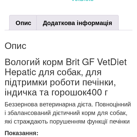
індичка
та
Опис
Додаткова інформація
горошок
400
г
Опис
кількість
Вологий корм Brit GF VetDiet
Hepatic для собак, для
підтримки роботи печінки,
індичка та горошок400 г
Беззернова ветеринарна дієта. Повноцінний
і збалансований дієтичний корм для собак,
які страждають порушенням функції печінки
Показання: