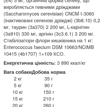
(E4) 5 мг, органічна форма селену, що
виробляється пивними дріжджами
(Saccharomyces cerevisiae) CNCM I-3060
(інактивовані селенові дріжджі) (3b8.10) 0,2
мг, таурин (3a370) 2 200 мг, L-карнітин
(3a910) 330 мг, аргінін (3c3.6.1) 3 200 мг.
Стабілізатори флори кишківника на 1 кг:
Enterococcus faecium DSM 10663/NCIMB
10415 (4b1707) 1×109 КСО.
Енергетична цінність:
3 890 ккал/кг
Вага собаки
Добова норма
2 кг
35 г
5 кг
90 г
10 кг
150 г
15 кг
210 г
20 кг
260 г