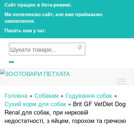
Перейти
Сайт працює в бета‑режимі.
до
Ми оновлюємо сайт, але вже приймаємо
контенту
замовлення.
Пишіть нам у чат.
0
Зоотовари ПЕТХАТА
Зоомагазин для собак та котів | Корм, іграшки,
аксесуари та догляд за тваринами. Доставка
Головна
»
Собакам
»
Годування собак
»
по Україні
Сухий корм для собак
»
Brit GF VetDiet Dog
Renal для собак, при нирковій
недостатності, з яйцем, горохом та гречкою