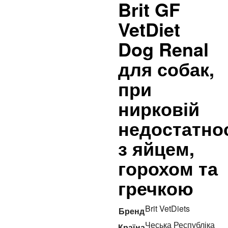
Brit GF
VetDiet
Dog Renal
для собак,
при
нирковій
недостатнос
з яйцем,
горохом та
гречкою
Brit VetDiets
Бренд
Чеська Республіка
Країна