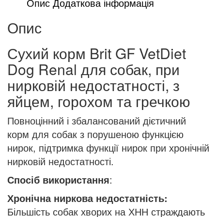
Опис
Додаткова інформація
нирковій
недостатності,
Опис
з
яйцем,
Сухий корм Brit GF VetDiet
горохом
Dog Renal для собак, при
та
нирковій недостатності, з
гречкою
яйцем, горохом та гречкою
кількість
Повноцінний і збалансований дієтичний
корм для собак з порушеною функцією
нирок, підтримка функції нирок при хронічній
нирковій недостатності.
Спосіб використання
:
Хронічна ниркова недостатність:
Більшість собак хворих на ХНН страждають