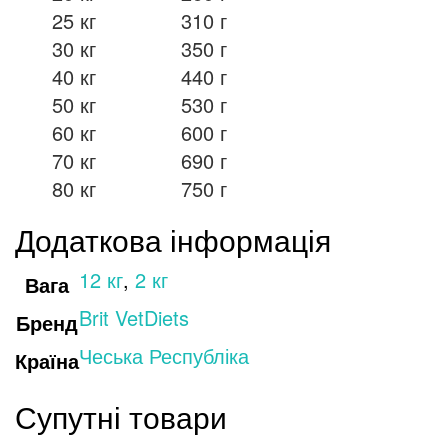
25 кг
310 г
30 кг
350 г
40 кг
440 г
50 кг
530 г
60 кг
600 г
70 кг
690 г
80 кг
750 г
Додаткова інформація
12 кг
,
2 кг
Вага
Brit VetDiets
Бренд
Чеська Республіка
Країна
Супутні товари