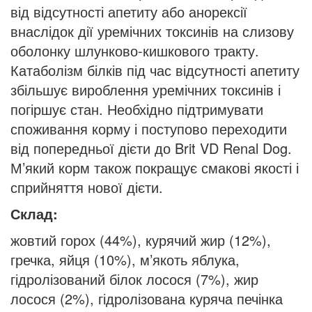
від відсутності апетиту або анорексії
внаслідок дії уремічних токсинів на слизову
оболонку шлунково-кишкового тракту.
Катаболізм білків під час відсутності апетиту
збільшує вироблення уремічних токсинів і
погіршує стан. Необхідно підтримувати
споживання корму і поступово переходити
від попередньої дієти до Brit VD Renal Dog.
М’який корм також покращує смакові якості і
сприйняття нової дієти.
Склад:
жовтий горох (44%), курячий жир (12%),
гречка, яйця (10%), м’якоть яблука,
гідролізований білок лосося (7%), жир
лосося (2%), гідролізована куряча печінка