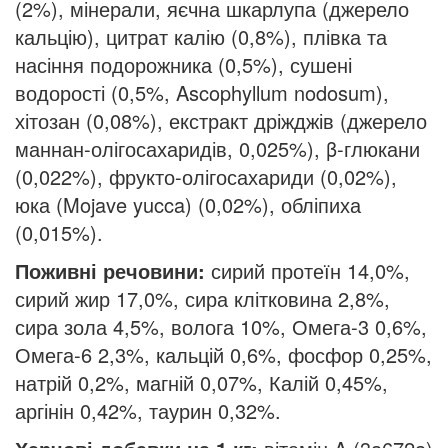
(2%), мінерали, яєчна шкарлупа (джерело
кальцію), цитрат калію (0,8%), плівка та
насіння подорожника (0,5%), сушені
водорості (0,5%, Ascophyllum nodosum),
хітозан (0,08%), екстракт дріжджів (джерело
маннан-олігосахаридів, 0,025%), β-глюкани
(0,022%), фрукто-олігосахариди (0,02%),
юка (Mojave yucca) (0,02%), обліпиха
(0,015%).
Поживні речовини:
сирий протеїн 14,0%,
сирий жир 17,0%, сира клітковина 2,8%,
сира зола 4,5%, волога 10%, Омега-3 0,6%,
Омега-6 2,3%, кальцій 0,6%, фосфор 0,25%,
натрій 0,2%, магній 0,07%, Калій 0,45%,
аргінін 0,42%, таурин 0,32%.