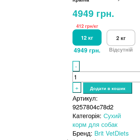
4949
грн.
412 грн/кг
12 кг
2 кг
4949 грн.
Відсутній
-
Brit
GF
+
Додати в кошик
VetDiet
Артикул:
Dog
9257804c78d2
Renal
Категорія:
Сухий
для
корм для собак
собак,
Бренд:
Brit VetDiets
при