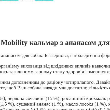
 Mobility кальмар з ананасом для
з ананасом для собак. Беззернова, гіпоалергенна фо
у організму вихованця від шкідливих впливів навкол
ють загальному гарному стану здоров’я і зменшую
чним доповненням до раціону чотирилапого. Давайте
те, щоб Ваш собака завжди мав достатню кількість 
%), червона сочевиця (15 %), рослинний крохмаль рі
1,5 %), сушений ананас (1 %), масло лосося (1 %), хо
ої шкаралупи (0,1 %), екстракт зелених мідій (0,1 %