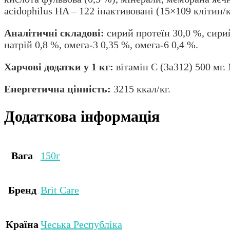
acidophilus HA – 122 інактивовані (15×109 клітин/к
Аналітичні складові:
сирий протеїн 30,0 %, сирий
натрій 0,8 %, омега-3 0,35 %, омега-6 0,4 %.
Харчові додатки у 1 кг:
вітамін C (3a312) 500 мг.
Енергетична цінність:
3215 ккал/кг.
Додаткова інформація
Вага
150г
Бренд
Brit Care
Країна
Чеська Республіка