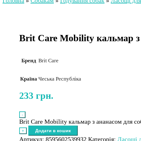
Головна
»
Собакам
»
Годування собак
»
Ласощі для
Brit Care Mobility кальмар 
Бренд
Brit Care
Країна
Чеська Республіка
233
грн.
-
Brit Care Mobility кальмар з ананасом для со
Додати в кошик
+
Артикул:
8595602539932
Категорія:
Ласощі 