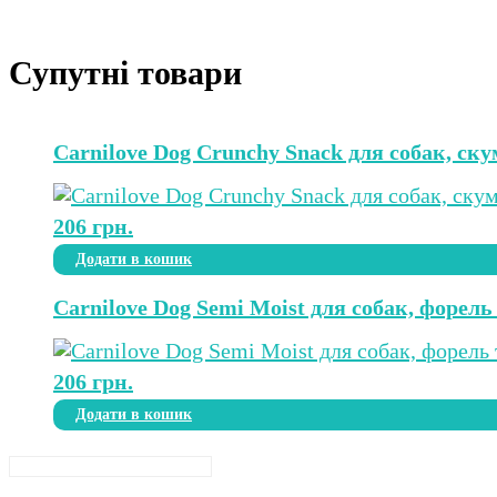
Супутні товари
Carnilove Dog Crunchy Snack для собак, ск
206
грн.
Додати в кошик
Carnilove Dog Semi Moist для собак, форель
206
грн.
Додати в кошик