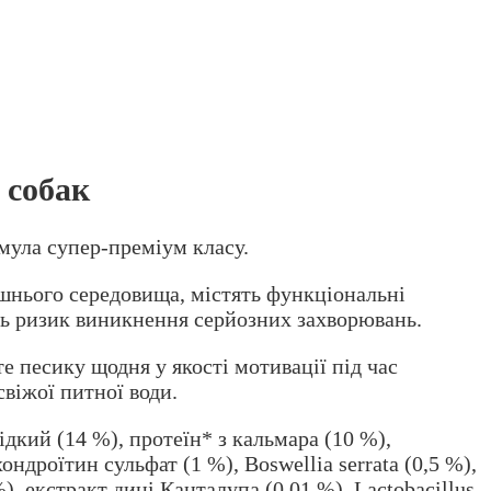
 собак
рмула супер-преміум класу.
ишнього середовища, містять функціональні
ть ризик виникнення серйозних захворювань.
 песику щодня у якості мотивації під час
свіжої питної води.
дкий (14 %), протеїн* з кальмара (10 %),
ндроїтин сульфат (1 %), Boswellia serrata (0,5 %),
), екстракт дині Канталупа (0,01 %), Lactobacillus