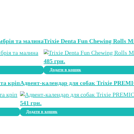
умбрія та малина
Trixie Denta Fun Chewing Rolls 
485
грн.
Додати в кошик
 та кріп
Адвент-календар для собак Trixie PREMI
541
грн.
Додати в кошик