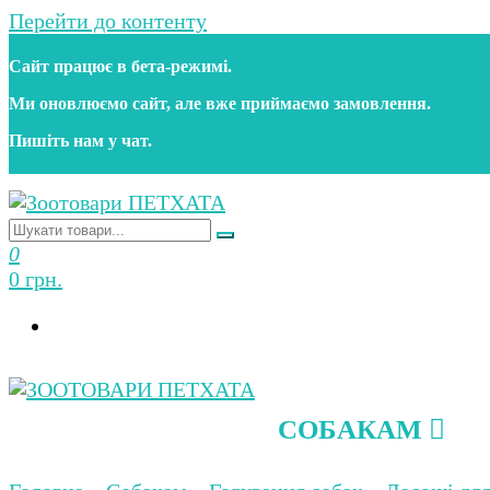
Перейти до контенту
Сайт працює в бета‑режимі.
Ми оновлюємо сайт, але вже приймаємо замовлення.
Пишіть нам у чат.
Зоотовари ПЕТХАТА
Зоомагазин для собак та котів | Корм, іграшки, акс
0
0 грн.
СОБАКАМ
Зоотовари ПЕТХАТА
Зоомагазин для собак та котів | Корм, іграшки, акс