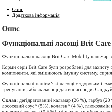
Опис
Додаткова інформація
Опис
Функціональні ласощі Brit Care
Функціональні ласощі Brit Care Mobility кальмар 
Корми серії Brit Care були розроблені для захист
компоненти, які зміцнюють імунну систему, сприя
Функціональні напівм’які ласощі є здоровим і сма
тренування, або як ласощі для винагороди. Слідкуй
Склад:
дегідратований кальмар (26 %), гарбуз (20 
лососевий cоус* (5%), колаген* (4 %), глюкозамін (
кислота фульвова (0,5 %), мінерали, мембрана яєчн