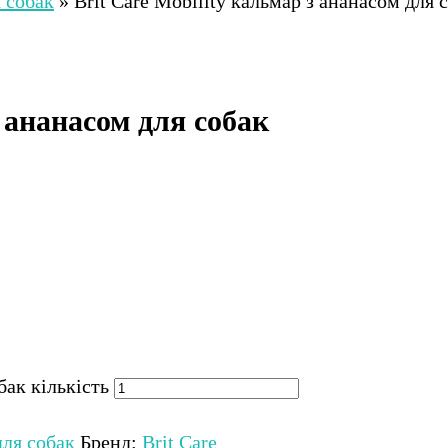
 собак
»
Brit Care Mobility кальмар з ананасом для 
з ананасом для собак
бак кількість
для собак
Бренд:
Brit Care