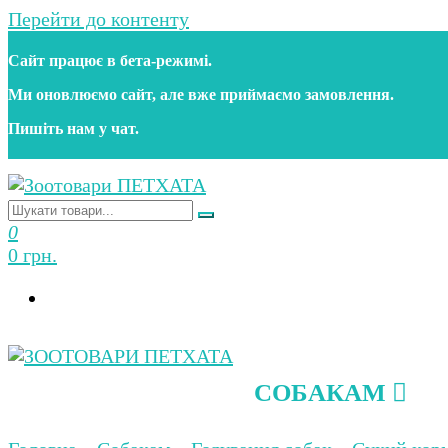
Перейти до контенту
Сайт працює в бета‑режимі.
Ми оновлюємо сайт, але вже приймаємо замовлення.
Пишіть нам у чат.
Зоотовари ПЕТХАТА
Зоомагазин для собак та котів | Корм, іграшки, акс
0
0 грн.
СОБАКАМ
Зоотовари ПЕТХАТА
Зоомагазин для собак та котів | Корм, іграшки, акс