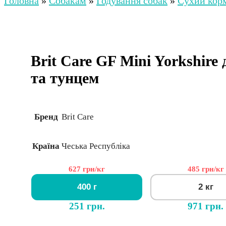
Головна
»
Собакам
»
Годування собак
»
Сухий корм
Brit Care GF Mini Yorkshire
та тунцем
Бренд
Brit Care
Країна
Чеська Республіка
627 грн/кг
485 грн/кг
400 г
2 кг
251 грн.
971 грн.