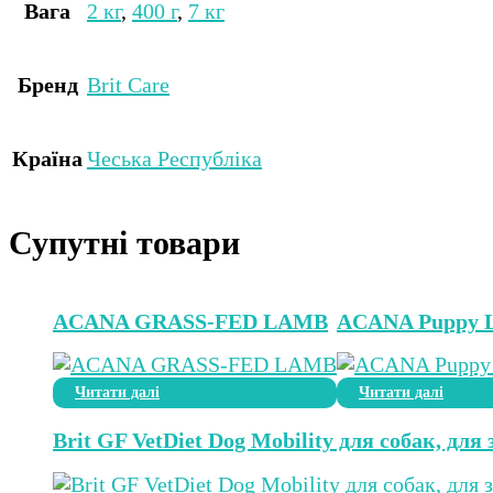
Вага
2 кг
,
400 г
,
7 кг
Бренд
Brit Care
Країна
Чеська Республіка
Супутні товари
ACANA GRASS-FED LAMB
ACANA Puppy La
Читати далі
Читати далі
Brit GF VetDiet Dog Mobility для собак, для