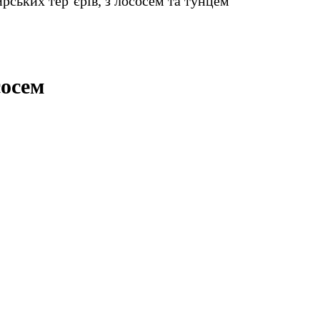
ирських тер’єрів, з лососем та тунцем
сосем