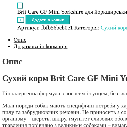
-
Brit Care GF Mini Yorkshire для йоркширських
Додати в кошик
+
Артикул:
fbfb56bcb0e1
Категорія:
Сухий кор
Опис
Додаткова інформація
Опис
Сухий корм Brit Care GF Mini Y
Гіпоалергенна формула з лососем і тунцем, без зл
Малі породи собак мають специфічні потреби у ха
пилу та забруднюючих речовин. Це приносить з со
організму – шерсть, шкіру, імунітет слизових обо
травлення порівняно з великими собаками – вимага