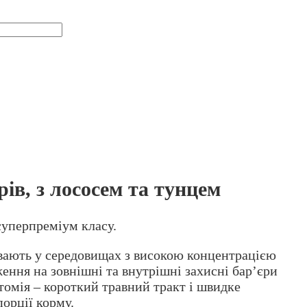
ів, з лососем та тунцем
суперпреміум класу.
увають у середовищах з високою концентрацією
ення на зовнішні та внутрішні захисні бар’єри
томія – короткий травний тракт і швидке
орції корму.