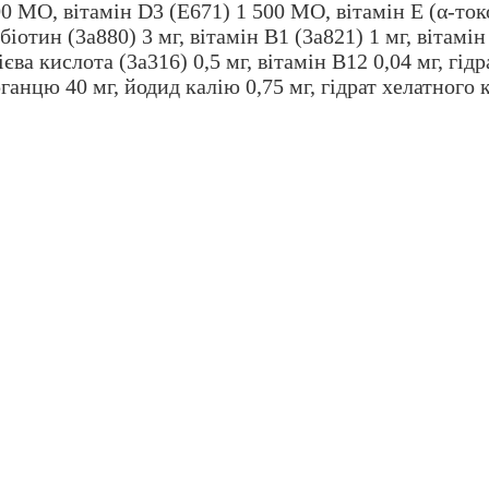
0 МО, вітамін D3 (E671) 1 500 МО, вітамін E (α-токо
біотин (3a880) 3 мг, вітамін B1 (3a821) 1 мг, вітамі
лієва кислота (3a316) 0,5 мг, вітамін B12 0,04 мг, г
рганцю 40 мг, йодид калію 0,75 мг, гідрат хелатного