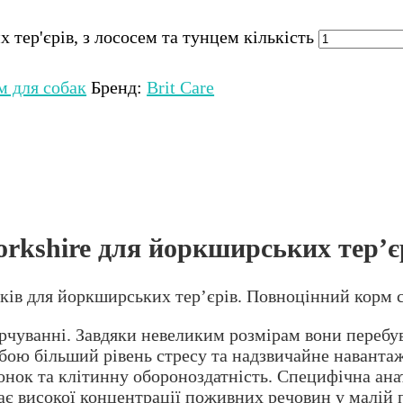
 тер'єрів, з лососем та тунцем кількість
м для собак
Бренд:
Brit Care
orkshire для йоркширських тер’єр
аків для йоркширських тер’єрів. Повноцінний корм 
рчуванні. Завдяки невеликим розмірам вони переб
бою більший рівень стресу та надзвичайне навантаж
лонок та клітинну обороноздатність. Специфічна ана
є високої концентрації поживних речовин у малій п