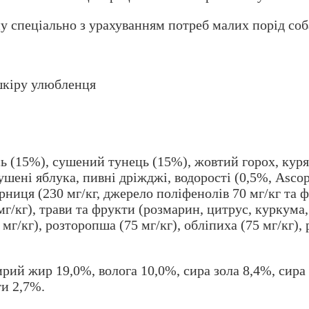
ну спеціально з урахуванням потреб малих порід соб
шкіру улюбленця
сь (15%), сушений тунець (15%), жовтий горох, кур
ушені яблука, пивні дріжджі, водорості (0,5%, Asco
рниця (230 мг/кг, джерело поліфенолів 70 мг/кг та 
мг/кг), трави та фрукти (розмарин, цитрус, куркума,
0 мг/кг), розторопша (75 мг/кг), обліпиха (75 мг/кг),
рий жир 19,0%, волога 10,0%, сира зола 8,4%, сира
ти 2,7%.