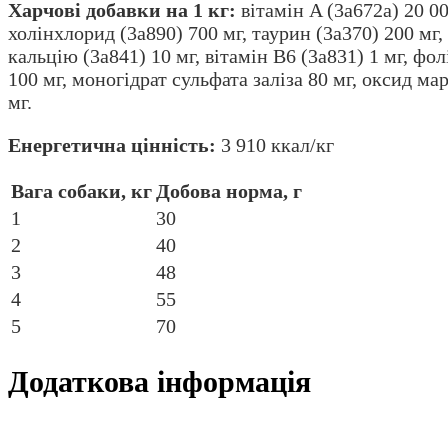
Харчові добавки на 1 кг:
вітамін A (3a672a) 20 00
холінхлорид (3a890) 700 мг, таурин (3a370) 200 мг, 
кальцію (3a841) 10 мг, вітамін B6 (3a831) 1 мг, фо
100 мг, моногідрат сульфата заліза 80 мг, оксид ма
мг.
Енергетична цінність:
3 910 ккал/кг
Вага собаки, кг
Добова норма, г
1
30
2
40
3
48
4
55
5
70
Додаткова інформація