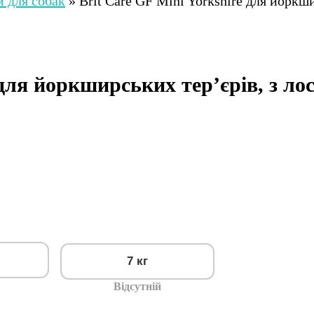
 для собак
»
Brit Care GF Mini Yorkshire для йоркш
 для йоркширських тер’єрів, з ло
7 кг
Відсутній