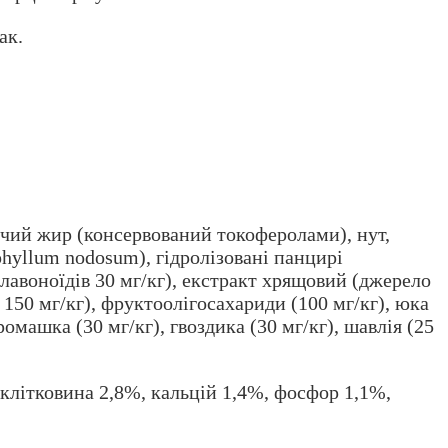
ак.
ячий жир (консервований токоферолами), нут,
phyllum nodosum), гідролізовані панцирі
флавоноїдів 30 мг/кг), екстракт хрящовий (джерело
 150 мг/кг), фруктоолігосахариди (100 мг/кг), юка
 ромашка (30 мг/кг), гвоздика (30 мг/кг), шавлія (25
 клітковина 2,8%, кальцій 1,4%, фосфор 1,1%,