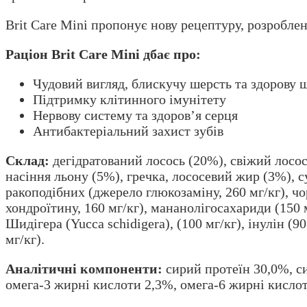
Brit Care Mini пропонує нову рецептуру, розробле
Раціон Brit Care Mini дбає про:
Чудовий вигляд, блискучу шерсть та здорову 
Підтримку клітинного імунітету
Нервову систему та здоров’я серця
Антибактеріальний захист зубів
Склад:
дегідратований лосось (20%), свіжий лосо
насіння льону (5%), гречка, лососевий жир (3%), с
ракоподібних (джерело глюкозаміну, 260 мг/кг), чо
хондроїтину, 160 мг/кг), мананолігосахариди (150 
Шидігера (Yucca schidigera), (100 мг/кг), інулін (9
мг/кг).
Аналітичні компоненти:
сирий протеїн 30,0%, си
омега-3 жирні кислоти 2,3%, омега-6 жирні кисло