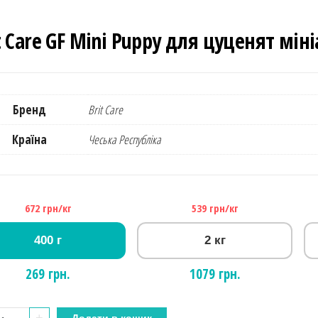
t Care GF Mini Puppy для цуценят мін
Бренд
Brit Care
Країна
Чеська Республіка
672 грн/кг
539 грн/кг
400 г
2 кг
269 грн.
1079 грн.
t
+
Додати в кошик