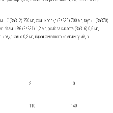
амін C (3a312) 350 мг, холінхлорид (3a890) 700 мг, таурин (3a370)
г, вітамін B6 (3a831) 1,2 мг, фолієва кислота (3a316) 0,6 мг,
 йодид калію 0,8 мг, гідрат хелатного комплексу міді з
8
10
110
140