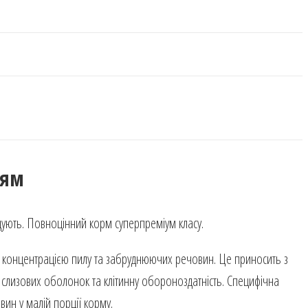
ням
годують. Повноцінний корм суперпреміум класу.
 концентрацією пилу та забруднюючих речовин. Це приносить з
т слизових оболонок та клітинну обороноздатність. Специфічна
ин у малій порції корму.