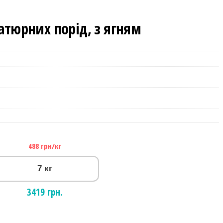
іатюрних порід, з ягням
488 грн/кг
7 кг
3419 грн.