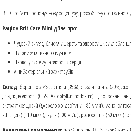
Brit Care Mini пропонує нову рецептуру, розроблену спеціально з
Раціон Brit Care Mini дбає про:
Чудовий вигляд, блискучу шерсть та здорову шкіру улюбленц
Підтримку клітинного імунітету
Нервову систему та здоров’я серця
Антибактеріальний захист зубів
Склад:
борошно з м’яса ягняти (35%), свіжа ягнятина (20%), жовт
дріжджі, водорості (0,5%, Ascophyllum nodosum), гідролізовані пан
екстракт хрящовий (джерело хондроїтину, 180 мг/кг), мананолігосах
schidigera) (110 мг/кг), інулін (100 мг/кг), розторопша (80 мг/кг), о
Аналітичні компоненти:
сирий протеїн 33,0%, сирий жир 23,