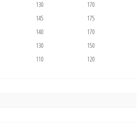
130
170
145
175
140
170
130
150
110
120