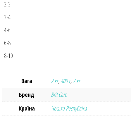
2-3
3-4
4-6
6-8
8-10
Вага
2 кг
,
400 г
,
7 кг
Бренд
Brit Care
Країна
Чеська Республіка