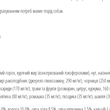
 урахуванням потреб малих порід собак.
я
ий горох, курячий жир (консервований токоферолами), нут, насіння 
цирі ракоподібних (джерело глюкозаміну, 290 мг/кг), чорниця (250 мг
ариди (170 мг/кг), трави та фрукти (розмарин, цитрус, куркума, 160 
бліпиха (80 мг/кг), ромашка (35 мг/кг), гвоздика (35 мг/кг), шавлія (3
0%, волога 10,0%, сира зола 8,5%, сира клітковина 1,5%, кальцій 1