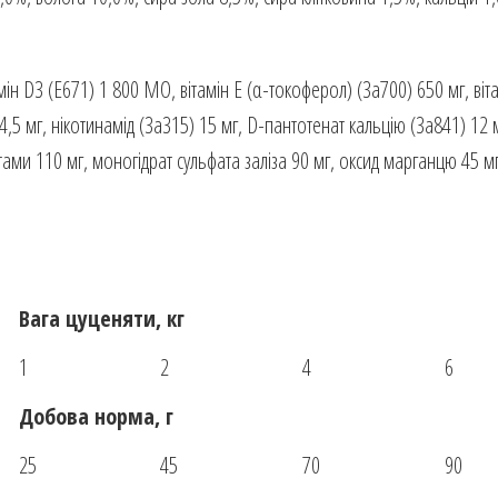
мін D3 (E671) 1 800 МО, вітамін E (α-токоферол) (3a700) 650 мг, віт
 4,5 мг, нікотинамід (3a315) 15 мг, D-пантотенат кальцію (3a841) 12 м
тами 110 мг, моногідрат сульфата заліза 90 мг, оксид марганцю 45 мг,
Вага цуценяти, кг
1
2
4
6
Добова норма, г
25
45
70
90