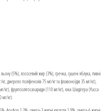
льону (5%), лососевий жир (3%), гречка, сушені яблука, пивні
/кг, джерело поліфенолів 75 мг/кг та флавоноїдів 35 мг/кг),
мг/кг), фруктоолігосахариди (110 мг/кг), юка Шидігера (Yucca
0 мг/кг).
,6%, фосфор 1,3%, омега-3 жирні кислоти 1,9%, омега-6 жирні