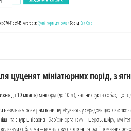
re
:
eb87041de945
Категорія:
Сухий корм для собак
Бренд:
Brit Care
ni
ppy
я
ценят
ніатюрних
 для цуценят мініатюрних порід, з яг
ід,
ням
ижнів до 10 місяців) мініпорід (до 10 кг), вагітних сук та собак, що 
ькість
яки невеликим розмірам вони перебувають у середовищах з високою
шні та внутрішні захисні бар’єри організму – шерсть, шкіру, імуніте
з великими собаками – вимагає високої концентрації поживних речов