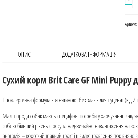
Ca
GF
Артикул
Mi
Pu
дл
ОПИС
ДОДАТКОВА ІНФОРМАЦІЯ
цу
мі
Сухий корм Brit Care GF Mini Puppy
пор
з
яг
Гіпоалергенна формула з ягнятиною, без злаків для цуценят (від 2 т
кіл
Малі породи собак мають специфічні потреби у харчуванні. Завд
собою більший рівень стресу та надзвичайне навантаження на зовні
анатомія – короткий травний тракт і швидке травлення порівняно 