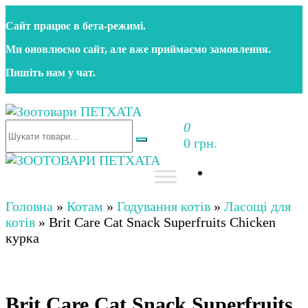
Перейти
Сайт працює в бета‑режимі.
до
контенту
Ми оновлюємо сайт, але вже приймаємо замовлення.
Пишіть нам у чат.
0
Зоотовари ПЕТХАТА
Зоомагазин для собак та котів | Корм, іграшки,
0 грн.
аксесуари та догляд за тваринами. Доставка по
Україні
Зоотовари ПЕТХАТА
Зоомагазин для собак та котів | Корм, іграшки,
аксесуари та догляд за тваринами. Доставка по
Головна
»
Котам
»
Годування котів
»
Ласощі для
Україні
котів
»
Brit Care Cat Snack Superfruits Chicken
курка
Brit Care Cat Snack Superfruits