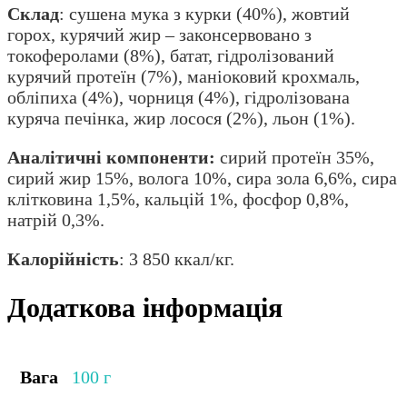
Склад
: сушена мука з курки (40%), жовтий
горох, курячий жир – законсервовано з
токоферолами (8%), батат, гідролізований
курячий протеїн (7%), маніоковий крохмаль,
обліпиха (4%), чорниця (4%), гідролізована
куряча печінка, жир лосося (2%), льон (1%).
Аналітичні компоненти:
сирий протеїн 35%,
сирий жир 15%, волога 10%, сира зола 6,6%, сира
клітковина 1,5%, кальцій 1%, фосфор 0,8%,
натрій 0,3%.
Калорійність
: 3 850 ккал/кг.
Додаткова інформація
Вага
100 г