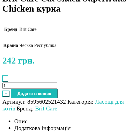
Chicken курка
Бренд
Brit Care
Країна
Чеська Республіка
242
грн.
-
Brit
Care
Додати в кошик
+
Cat
Артикул:
8595602521432
Категорія:
Ласощі для
Snack
котів
Бренд:
Brit Care
Superfruits
Chicken
Опис
курка
Додаткова інформація
кількість