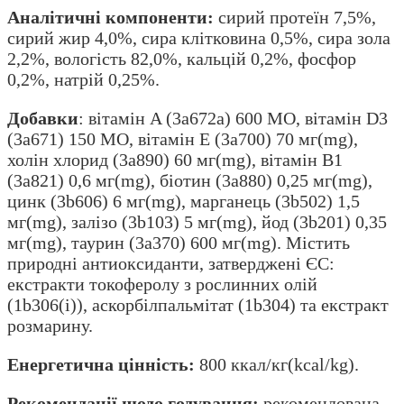
Аналітичні компоненти:
сирий протеїн 7,5%,
сирий жир 4,0%, сира клітковина 0,5%, сира зола
2,2%, вологість 82,0%, кальцій 0,2%, фосфор
0,2%, натрій 0,25%.
Добавки
: вітамін A (3a672a) 600 МО, вітамін D3
(3a671) 150 МО, вітамін E (3a700) 70 мг(mg),
холін хлорид (3a890) 60 мг(mg), вітамін B1
(3a821) 0,6 мг(mg), біотин (3a880) 0,25 мг(mg),
цинк (3b606) 6 мг(mg), марганець (3b502) 1,5
мг(mg), залізо (3b103) 5 мг(mg), йод (3b201) 0,35
мг(mg), таурин (3a370) 600 мг(mg). Містить
природні антиоксиданти, затверджені ЄС:
екстракти токоферолу з рослинних олій
(1b306(i)), аскорбілпальмітат (1b304) та екстракт
розмарину.
Енергетична цінність:
800 ккал/кг(kсal/kg).
Рекомендації щодо годування:
рекомендована