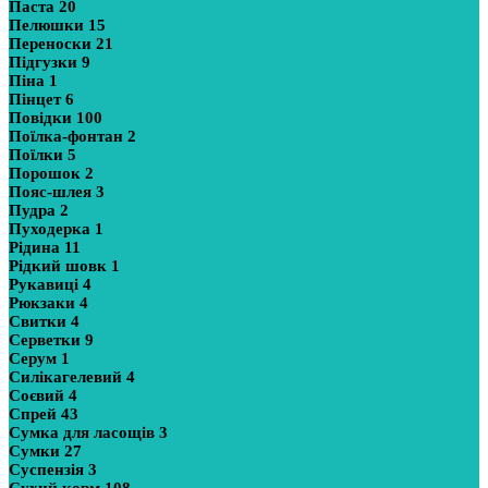
Паста
20
Пелюшки
15
Переноски
21
Підгузки
9
Піна
1
Пінцет
6
Повідки
100
Поїлка-фонтан
2
Поїлки
5
Порошок
2
Пояс-шлея
3
Пудра
2
Пуходерка
1
Рідина
11
Рідкий шовк
1
Рукавиці
4
Рюкзаки
4
Свитки
4
Серветки
9
Серум
1
Силікагелевий
4
Соєвий
4
Спрей
43
Сумка для ласощів
3
Сумки
27
Суспензія
3