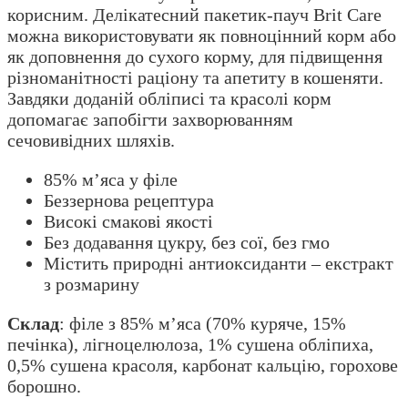
корисним. Делікатесний пакетик-пауч Brit Care
можна використовувати як повноцінний корм або
як доповнення до сухого корму, для підвищення
різноманітності раціону та апетиту в кошеняти.
Завдяки доданій обліписі та красолі корм
допомагає запобігти захворюванням
сечовивідних шляхів.
85% м’яса у філе
Беззернова рецептура
Високі смакові якості
Без додавання цукру, без сої, без гмо
Містить природні антиоксиданти – екстракт
з розмарину
Склад
: філе з 85% м’яса (70% куряче, 15%
печінка), лігноцелюлоза, 1% сушена обліпиха,
0,5% сушена красоля, карбонат кальцію, горохове
борошно.