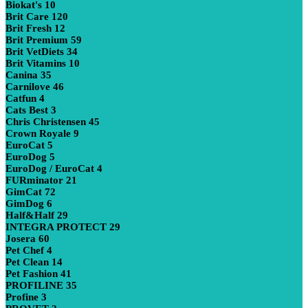
Biokat's
10
Brit Care
120
Brit Fresh
12
Brit Premium
59
Brit VetDiets
34
Brit Vitamins
10
Canina
35
Carnilove
46
Catfun
4
Cats Best
3
Chris Christensen
45
Crown Royale
9
EuroCat
5
EuroDog
5
EuroDog / EuroCat
4
FURminator
21
GimCat
72
GimDog
6
Half&Half
29
INTEGRA PROTECT
29
Josera
60
Pet Chef
4
Pet Clean
14
Pet Fashion
41
PROFILINE
35
Profine
3