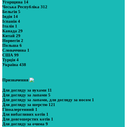
Угорщина
14
Чеська Республіка
312
Бельгія
5
Індія
14
Іспанія
4
Італія
1
Канада
29
Китай
29
Норвегія
2
Польша
6
Словаччина
1
США
99
Турція
4
Україна
438
Показати більше
Призначення
Для догляду за вухами
11
Для догляду за лапами
5
Для догляду за лапами, для догляду за носом
1
Для догляду за шерстю
121
Гіпоалергенний
1
Для вибагливих котів
1
Для довгошерстих котів
1
Для догляду за очима
9