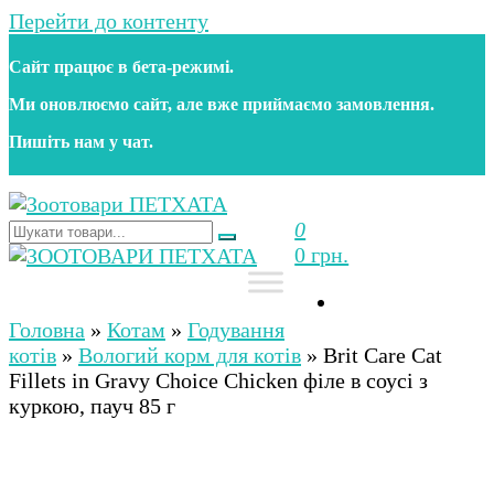
Перейти до контенту
Сайт працює в бета‑режимі.
Ми оновлюємо сайт, але вже приймаємо замовлення.
Пишіть нам у чат.
0
Зоотовари ПЕТХАТА
Зоомагазин для собак та котів | Корм, іграшки,
0 грн.
аксесуари та догляд за тваринами. Доставка по
Україні
Зоотовари ПЕТХАТА
Зоомагазин для собак та котів | Корм, іграшки,
аксесуари та догляд за тваринами. Доставка по
Головна
»
Котам
»
Годування
Україні
котів
»
Вологий корм для котів
»
Brit Care Cat
Fillets in Gravy Choice Chicken філе в соусі з
куркою, пауч 85 г