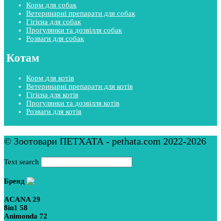
Корм для собак
Ветеринарні препарати для собак
Гігієна для собак
Прогулянки та дозвілля собак
Розваги для собак
Котам
Корм для котів
Ветеринарні препарати для котів
Гігієна для котів
Прогулянки та дозвілля котів
Розваги для котів
© Зоотовари ПЕТХАТА - pethata.com 2022-2026
Text search
Бренд
ACANA
29
8in1
58
Animonda
72