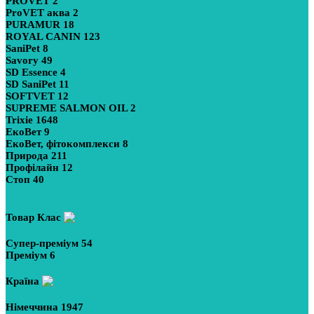
PROVET
2
ProVET аква
2
PURAMUR
18
ROYAL CANIN
123
SaniPet
8
Savory
49
SD Essence
4
SD SaniPet
11
SOFTVET
12
SUPREME SALMON OIL
2
Trixie
1648
ЕкоВет
9
ЕкоВет, фітокомплекси
8
Природа
211
Профілайн
12
Стоп
40
Показати більше
Товар Клас
Супер-преміум
54
Преміум
6
Країна
Німеччина
1947