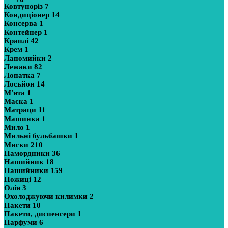
Ковтуноріз
7
Кондиціонер
14
Консерва
1
Контейнер
1
Краплі
42
Крем
1
Лапомийки
2
Лежаки
82
Лопатка
7
Лосьйон
14
М'ята
1
Маска
1
Матраци
11
Машинка
1
Мило
1
Мильні бульбашки
1
Миски
210
Намордники
36
Нашийник
18
Нашийники
159
Ножиці
12
Олія
3
Охолоджуючи килимки
2
Пакети
10
Пакети, диспенсери
1
Парфуми
6