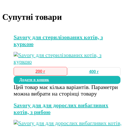
Супутні товари
Savory для стерилізованих котів, з
куркою
200 г
400 г
Додати в кошик
Цей товар має кілька варіантів. Параметри
можна вибрати на сторінці товару
Savory для для дорослих вибагливих
котів, з рибою