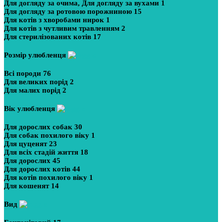
Для догляду за очима, Для догляду за вухами
1
Для догляду за ротовою порожниною
15
Для котів з хворобами нирок
1
Для котів з чутливим травленням
2
Для стерилізованих котів
17
Розмір улюбленця
Всі породи
76
Для великих порід
2
Для малих порід
2
Вік улюбленця
Для дорослих собак
30
Для собак похилого віку
1
Для цуценят
23
Для всіх стадій життя
18
Для дорослих
45
Для дорослих котів
44
Для котів похилого віку
1
Для кошенят
14
Вид