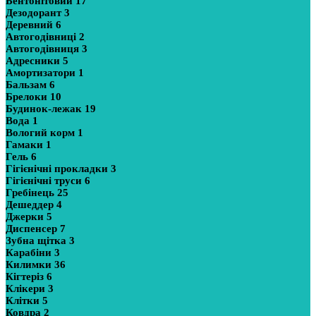
Бентонітовий
17
Дезодорант
3
Деревний
6
Автогодівниці
2
Автогодівниця
3
Адресники
5
Амортизатори
1
Бальзам
6
Брелоки
10
Будинок-лежак
19
Вода
1
Вологий корм
1
Гамаки
1
Гель
6
Гігієнічні прокладки
3
Гігієнічні труси
6
Гребінець
25
Дешеддер
4
Джерки
5
Диспенсер
7
Зубна щітка
3
Карабіни
3
Килимки
36
Кігтеріз
6
Клікери
3
Клітки
5
Ковдра
2