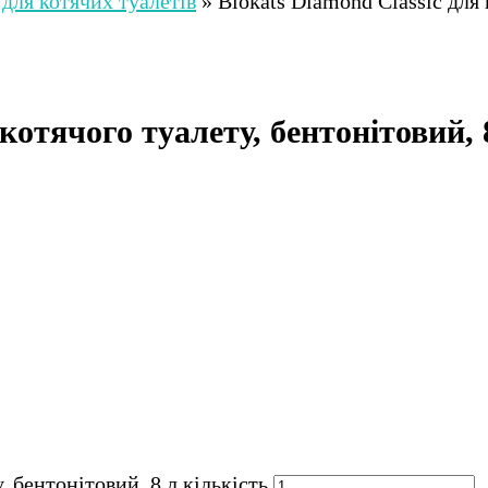
для котячих туалетів
»
Biokats Diamond Classic для 
котячого туалету, бентонітовий, 
, бентонітовий, 8 л кількість