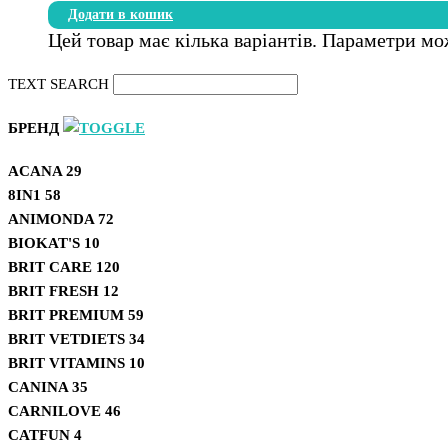
Додати в кошик
Цей товар має кілька варіантів. Параметри мо
TEXT SEARCH
БРЕНД
ACANA
29
8IN1
58
ANIMONDA
72
BIOKAT'S
10
BRIT CARE
120
BRIT FRESH
12
BRIT PREMIUM
59
BRIT VETDIETS
34
BRIT VITAMINS
10
CANINA
35
CARNILOVE
46
CATFUN
4