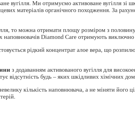
ане вугілля. Ми отримуємо активоване вугілля зі ш
цевих матеріалів органічного походження. За рахуно
ілля, то можна отримати площу розміром з половину
их наповнювачів Diamond Care отримують виключно з
товується рідкий концентрат алое вера, що розпилю
лини
з додаванням активованого вугілля для високо
ує відсутність будь – яких шкідливих хімічних до
 невелику кількість наповнювача, а не міняти його ц
терій.