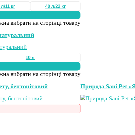
 л/11 кг
40 л/22 кг
жна вибрати на сторінці товару
 натуральний
10 л
жна вибрати на сторінці товару
лету, бентонітовий
Природа Sani Pet «