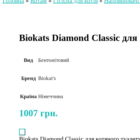
Головна
»
Котам
»
Гігієна для котів
»
Наповнювачі 
Biokats Diamond Classic для 
Вид
Бентонітовий
Бренд
Biokat's
Країна
Німеччина
1007
грн.
-
Biokats Diamond Classic для котячого туалету