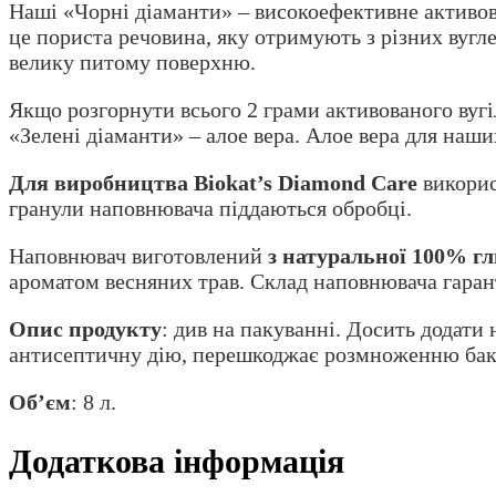
Наші «Чорні діаманти» – високоефективне активов
це пориста речовина, яку отримують з різних вугле
велику питому поверхню.
Якщо розгорнути всього 2 грами активованого вуг
«Зелені діаманти» – алое вера. Алое вера для наш
Для виробництва Biokat’s Diamond Care
викорис
гранули наповнювача піддаються обробці.
Наповнювач виготовлений
з натуральної 100% г
ароматом весняних трав. Склад наповнювача гарант
Опис продукту
: див на пакуванні. Досить додати
антисептичну дію, перешкоджає розмноженню бак
Об’єм
: 8 л.
Додаткова інформація