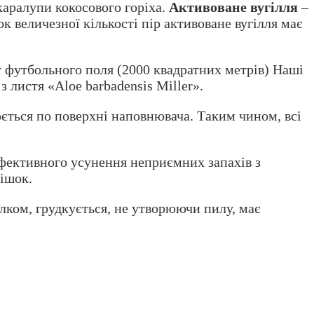
каралупи кокосового горіха.
Активоване вугілля
–
к величезної кількості пір активоване вугілля має
 футбольного поля (2000 квадратних метрів) Наші
 листя «Aloe barbadensis Miller».
ється по поверхні наповнювача. Таким чином, всі
ефективного усунення неприємних запахів з
мішок.
ілком, грудкується, не утворюючи пилу, має