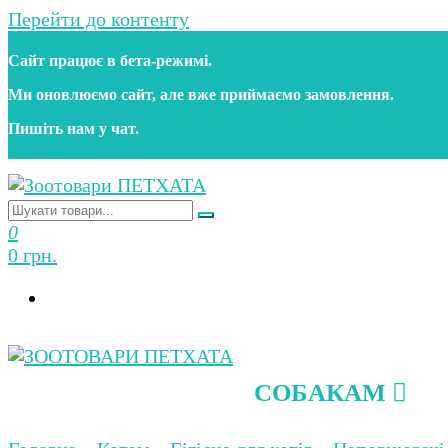
Перейти до контенту
Сайт працює в бета‑режимі.
Ми оновлюємо сайт, але вже приймаємо замовлення.
Пишіть нам у чат.
Зоотовари ПЕТХАТА
Зоомагазин для собак та котів | Корм, іграшки, акс
0
0 грн.
СОБАКАМ
Зоотовари ПЕТХАТА
Зоомагазин для собак та котів | Корм, іграшки, акс