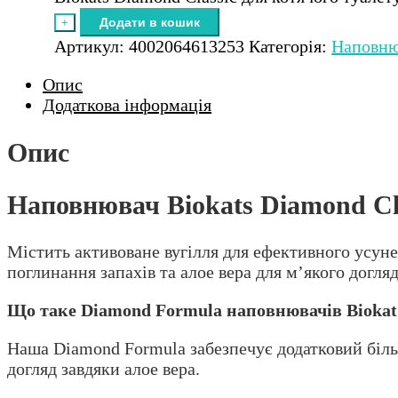
Додати в кошик
+
Артикул:
4002064613253
Категорія:
Наповнюв
Опис
Додаткова інформація
Опис
Наповнювач Biokats Diamond Clas
Містить активоване вугілля для ефективного усуне
поглинання запахів та алое вера для м’якого догляд
Що таке Diamond Formula наповнювачів Biokat
Наша Diamond Formula забезпечує додатковий більш
догляд завдяки алое вера.