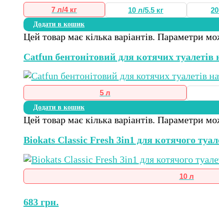
7 л/4 кг
10 л/5.5 кг
20
Додати в кошик
Цей товар має кілька варіантів. Параметри мо
Catfun бентонітовий для котячих туалетів
5 л
Додати в кошик
Цей товар має кілька варіантів. Параметри мо
Biokats Classic Fresh 3in1 для котячого туа
10 л
683
грн.