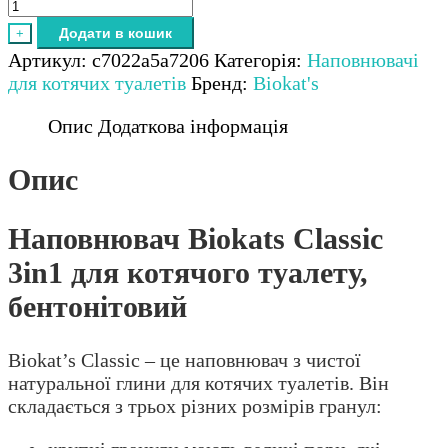
Biokats
Classic
Додати в кошик
+
3in1
Артикул:
c7022a5a7206
Категорія:
Наповнювачі
для
для котячих туалетів
Бренд:
Biokat's
котячого
туалету,
Опис
Додаткова інформація
бентонітовий
кількість
Опис
Наповнювач Biokats Classic
3in1 для котячого туалету,
бентонітовий
Biokat’s Classic – це наповнювач з чистої
натуральної глини для котячих туалетів. Він
складається з трьох різних розмірів гранул: