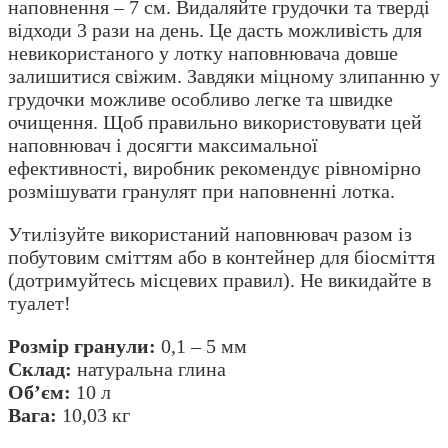
наповнення – 7 см. Видаляйте грудочки та тверді
відходи 3 рази на день. Це дасть можливість для
невикористаного у лотку наповнювача довше
залишитися свіжим. Завдяки міцному злипанню у
грудочки можливе особливо легке та швидке
очищення. Щоб правильно використовувати цей
наповнювач і досягти максимальної
ефективності, виробник рекомендує рівномірно
розмішувати гранулят при наповненні лотка.
Утилізуйте використаний наповнювач разом із
побутовим сміттям або в контейнер для біосміття
(дотримуйтесь місцевих правил). Не викидайте в
туалет!
Розмір гранули:
0,1 – 5 мм
Склад:
натуральна глина
Об’єм:
10 л
Вага:
10,03 кг