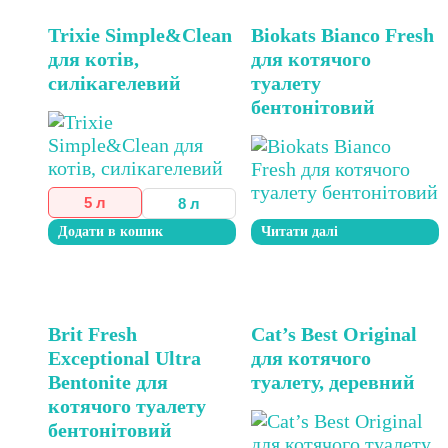
Цей
Trixie Simple&Clean
Biokats Bianco Fresh
товар
для котів,
для котячого
має
силікагелевий
туалету
кілька
бентонітовий
варіантів.
Параметри
можна
вибрати
на
5 л
8 л
сторінці
Додати в кошик
Читати далі
товару
Цей
Цей
Brit Fresh
Cat’s Best Original
товар
товар
Exceptional Ultra
для котячого
має
має
Bentonite для
туалету, деревний
кілька
кілька
котячого туалету
варіантів.
варіантів.
бентонітовий
Параметри
Параметри