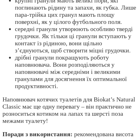
крупні гранули мають великі пори, які
поглинають рідину та запахи, як губка. Лише
пара-трійка цих гранул мають площу
поверхні, як у цілого футбольного поля.
середні гранули утворюють особливо тверді
грудочки. Як тільки ці гранули вступають у
контакт із рідиною, вони щільно
з’єднуються, щоб створити міцні грудочки.
дрібні гранули покращують роботу
наповнювача. Вони розподіляються у
наповнювачі між середніми і великими
гранулами для досягнення їх оптимальної
продуктивності.
Наповнювач котячих туалетів для Biokat’s Natural
Classic має ще одну перевагу – він практично не
розноситься котиком на лапах та шерсті поза
межами туалету!
Поради з використання:
рекомендована висота