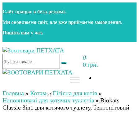
Перейти
Сайт працює в бета‑режимі.
до
контенту
Ми оновлюємо сайт, але вже приймаємо замовлення.
Пишіть нам у чат.
0
Зоотовари ПЕТХАТА
Зоомагазин для собак та котів | Корм, іграшки,
0 грн.
аксесуари та догляд за тваринами. Доставка по
Україні
Зоотовари ПЕТХАТА
Зоомагазин для собак та котів | Корм, іграшки,
аксесуари та догляд за тваринами. Доставка по
Головна
»
Котам
»
Гігієна для котів
»
Україні
Наповнювачі для котячих туалетів
»
Biokats
Classic 3in1 для котячого туалету, бентонітовий