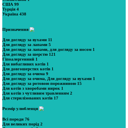
США
99
Турція
4
Україна
438
Показати більше
Призначення
Для догляду за вухами
11
Для догляду за лапами
5
Для догляду за лапами, для догляду за носом
1
Для догляду за шерстю
121
Гіпоалергенний
1
Для вибагливих котів
1
Для довгошерстих котів
1
Для догляду за очима
9
Для догляду за очима, Для догляду за вухами
1
Для догляду за ротовою порожниною
15
Для котів з хворобами нирок
1
Для котів з чутливим травленням
2
Для стерилізованих котів
17
Розмір улюбленця
Всі породи
76
Для великих порід
2