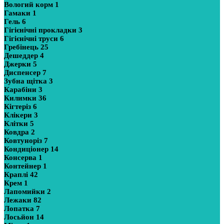
Вологий корм
1
Гамаки
1
Гель
6
Гігієнічні прокладки
3
Гігієнічні труси
6
Гребінець
25
Дешеддер
4
Джерки
5
Диспенсер
7
Зубна щітка
3
Карабіни
3
Килимки
36
Кігтеріз
6
Клікери
3
Клітки
5
Ковдра
2
Ковтуноріз
7
Кондиціонер
14
Консерва
1
Контейнер
1
Краплі
42
Крем
1
Лапомийки
2
Лежаки
82
Лопатка
7
Лосьйон
14