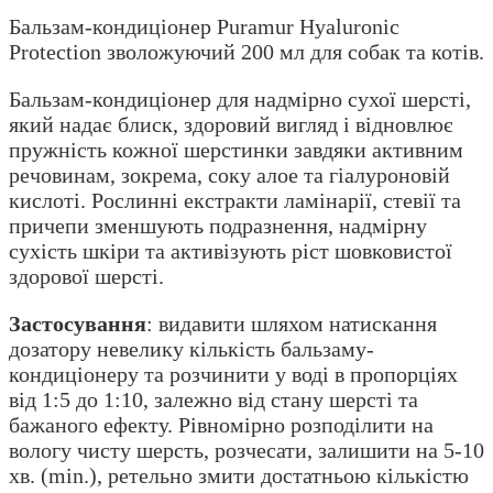
Бальзам-кондиціонер Puramur Hyaluronic
Protection зволожуючий 200 мл для собак та котів.
Бальзам-кондиціонер для надмірно сухої шерсті,
який надає блиск, здоровий вигляд і відновлює
пружність кожної шерстинки завдяки активним
речовинам, зокрема, соку алое та гіалуроновій
кислоті. Рослинні екстракти ламінарії, стевії та
причепи зменшують подразнення, надмірну
сухість шкіри та активізують ріст шовковистої
здорової шерсті.
Застосування
: видавити шляхом натискання
дозатору невелику кількість бальзаму-
кондиціонеру та розчинити у воді в пропорціях
від 1:5 до 1:10, залежно від стану шерсті та
бажаного ефекту. Рівномірно розподілити на
вологу чисту шерсть, розчесати, залишити на 5-10
хв. (min.), ретельно змити достатньою кількістю