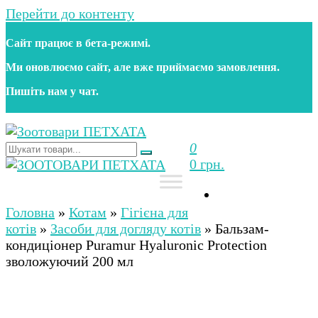
Перейти до контенту
Сайт працює в бета‑режимі.
Ми оновлюємо сайт, але вже приймаємо замовлення.
Пишіть нам у чат.
0
Зоотовари ПЕТХАТА
Зоомагазин для собак та котів | Корм, іграшки,
0 грн.
аксесуари та догляд за тваринами. Доставка по
Україні
Зоотовари ПЕТХАТА
Зоомагазин для собак та котів | Корм, іграшки,
аксесуари та догляд за тваринами. Доставка по
Головна
»
Котам
»
Гігієна для
Україні
котів
»
Засоби для догляду котів
»
Бальзам-
кондиціонер Puramur Hyaluronic Protection
зволожуючий 200 мл