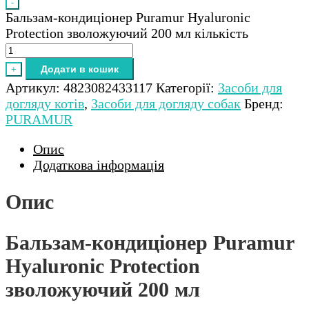
-
Бальзам-кондиціонер Puramur Hyaluronic
Protection зволожуючий 200 мл кількість
Додати в кошик
+
Артикул:
4823082433117
Категорії:
Засоби для
догляду котів
,
Засоби для догляду собак
Бренд:
PURAMUR
Опис
Додаткова інформація
Опис
Бальзам-кондиціонер Puramur
Hyaluronic Protection
зволожуючий 200 мл