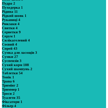
Пудра
2
Пуходерка
1
Рідина
11
Рідкий шовк
1
Рукавиці
4
Рюкзаки
4
Свитки
4
Серветки
9
Серум
1
Силікагелевий
4
Соєвий
4
Спрей
43
Сумка для ласощів
3
Сумки
27
Суспензія
3
Сухий корм
108
Сухий шампунь
2
Таблетки
54
Тонік
1
Трава
6
Тримінг
2
Триммер
1
Троси
2
Туалети
35
Фіксатори
1
Фільтр
4