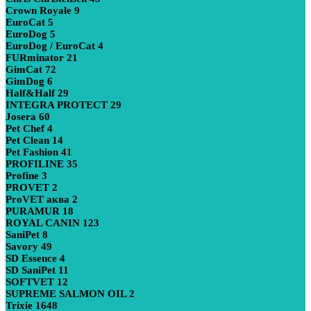
Crown Royale
9
EuroCat
5
EuroDog
5
EuroDog / EuroCat
4
FURminator
21
GimCat
72
GimDog
6
Half&Half
29
INTEGRA PROTECT
29
Josera
60
Pet Chef
4
Pet Clean
14
Pet Fashion
41
PROFILINE
35
Profine
3
PROVET
2
ProVET аква
2
PURAMUR
18
ROYAL CANIN
123
SaniPet
8
Savory
49
SD Essence
4
SD SaniPet
11
SOFTVET
12
SUPREME SALMON OIL
2
Trixie
1648