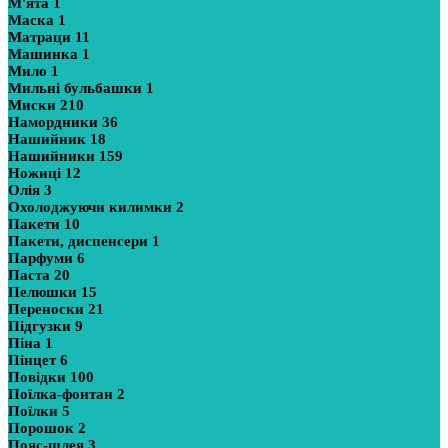
М'ята
1
Маска
1
Матраци
11
Машинка
1
Мило
1
Мильні бульбашки
1
Миски
210
Намордники
36
Нашийник
18
Нашийники
159
Ножиці
12
Олія
3
Охолоджуючи килимки
2
Пакети
10
Пакети, диспенсери
1
Парфуми
6
Паста
20
Пелюшки
15
Переноски
21
Підгузки
9
Піна
1
Пінцет
6
Повідки
100
Поїлка-фонтан
2
Поїлки
5
Порошок
2
Пояс-шлея
3