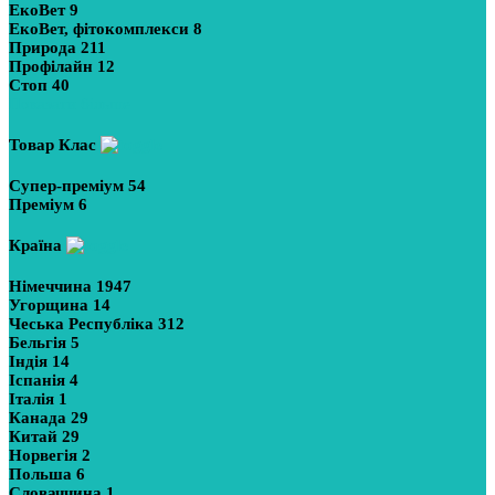
ЕкоВет
9
ЕкоВет, фітокомплекси
8
Природа
211
Профілайн
12
Стоп
40
Показати більше
Товар Клас
Супер-преміум
54
Преміум
6
Країна
Німеччина
1947
Угорщина
14
Чеська Республіка
312
Бельгія
5
Індія
14
Іспанія
4
Італія
1
Канада
29
Китай
29
Норвегія
2
Польша
6
Словаччина
1