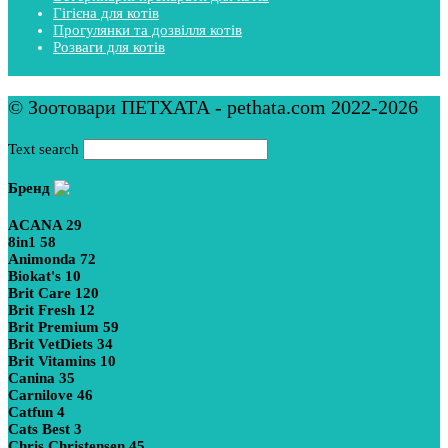
Гігієна для котів
Прогулянки та дозвілля котів
Розваги для котів
© Зоотовари ПЕТХАТА - pethata.com 2022-2026
Text search
Бренд
ACANA
29
8in1
58
Animonda
72
Biokat's
10
Brit Care
120
Brit Fresh
12
Brit Premium
59
Brit VetDiets
34
Brit Vitamins
10
Canina
35
Carnilove
46
Catfun
4
Cats Best
3
Chris Christensen
45