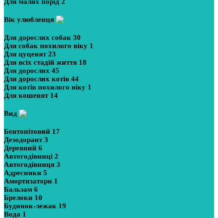
Для малих порід
2
Вік улюбленця
Для дорослих собак
30
Для собак похилого віку
1
Для цуценят
23
Для всіх стадій життя
18
Для дорослих
45
Для дорослих котів
44
Для котів похилого віку
1
Для кошенят
14
Вид
Бентонітовий
17
Дезодорант
3
Деревний
6
Автогодівниці
2
Автогодівниця
3
Адресники
5
Амортизатори
1
Бальзам
6
Брелоки
10
Будинок-лежак
19
Вода
1