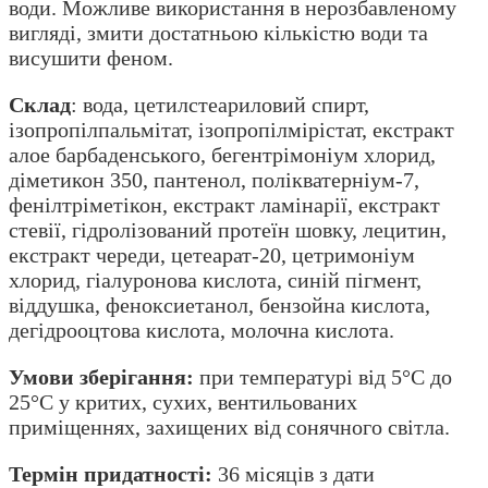
води. Можливе використання в нерозбавленому
вигляді, змити достатньою кількістю води та
висушити феном.
Склад
: вода, цетилстеариловий спирт,
ізопропілпальмітат, ізопропілмірістат, екстракт
алое барбаденського, бегентрімоніум хлорид,
діметикон 350, пантенол, полікватерніум-7,
фенілтріметікон, екстракт ламінарії, екстракт
стевії, гідролізований протеїн шовку, лецитин,
екстракт череди, цетеарат-20, цетримоніум
хлорид, гіалуронова кислота, синій пігмент,
віддушка, феноксиетанол, бензойна кислота,
дегідрооцтова кислота, молочна кислота.
Умови зберігання:
при температурі від 5°С до
25°С у критих, сухих, вентильованих
приміщеннях, захищених від сонячного світла.
Термін придатності:
36 місяців з дати